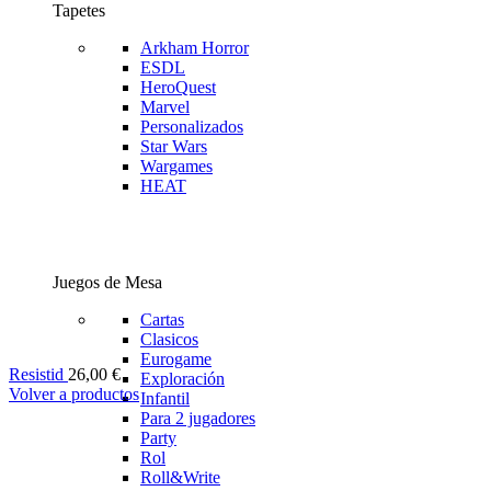
Tapetes
Arkham Horror
ESDL
HeroQuest
Marvel
Personalizados
Star Wars
Wargames
HEAT
Juegos de Mesa
Cartas
Clasicos
Eurogame
Resistid
26,00
€
Exploración
Volver a productos
Infantil
Para 2 jugadores
Party
Rol
Roll&Write