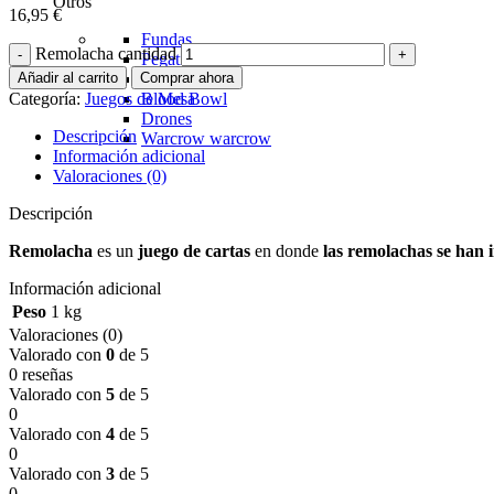
Otros
16,95
€
Fundas
Remolacha cantidad
Pegatinas
Añadir al carrito
Comprar ahora
Insertos
Categoría:
Juegos de Mesa
Blood Bowl
Drones
Descripción
Warcrow
warcrow
Información adicional
Valoraciones (0)
Descripción
Remolacha
es un
juego de cartas
en donde
l
as remolachas se han i
Información adicional
Peso
1 kg
Valoraciones (0)
Valorado con
0
de 5
0 reseñas
Valorado con
5
de 5
0
Valorado con
4
de 5
0
Valorado con
3
de 5
0