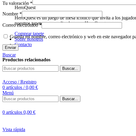
Tu valoración
*
HeroQuest
Nombre
*
HeroQuest es un juego de mesa icónico que invita a los jugado
nuestros tapetes personalizados para HeroQuest.
Correo electrónico
*
Comprar tapete
Guarda mi nombre, correo electrónico y web en este navegador p
Sobre nosotros
Contacto
Buscar
Productos relacionados
Buscar...
Acceso / Registro
0
artículos
/
0,00
€
Menú
Buscar...
0
artículos
0,00
€
Vista rápida