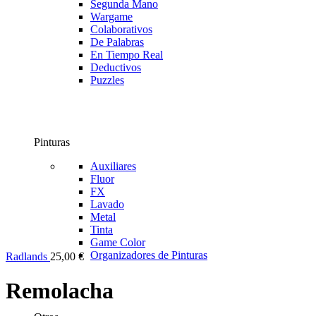
Segunda Mano
Wargame
Colaborativos
De Palabras
En Tiempo Real
Deductivos
Puzzles
Pinturas
Auxiliares
Fluor
FX
Lavado
Metal
Tinta
Game Color
Organizadores de Pinturas
Radlands
25,00
€
Remolacha