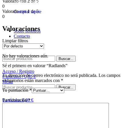
Valorado con
2
de 5
personalizados para HeroQuest.
0
Valorado con
1
de 5
Comprar tapete
0
Valoraciones
Sobre nosotros
Contacto
Limpiar filtros
Buscar
No hay valoraciones aún.
Buscar...
Sé el primero en valorar “Radlands”
Acceso / Registro
Tu dirección de correo electrónico no será publicada.
Los campos
0
artículos
/
0,00
€
obligatorios están marcados con
*
Menú
Buscar...
Tu puntuación
*
0
artículos
0,00
€
Tu valoración
*