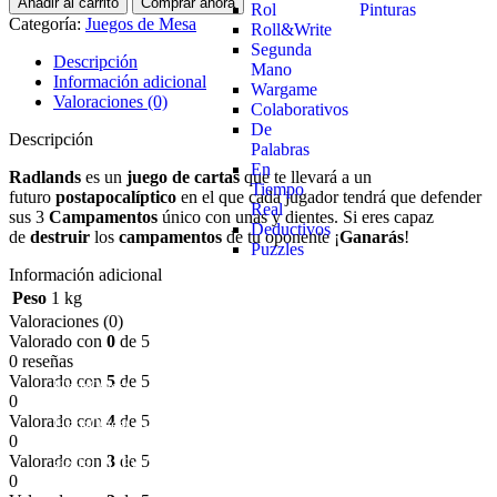
Añadir al carrito
Comprar ahora
Rol
Pinturas
Categoría:
Juegos de Mesa
Roll&Write
Segunda
Descripción
Mano
Información adicional
Wargame
Valoraciones (0)
Colaborativos
De
Descripción
Palabras
En
Radlands
es un
juego de cartas
que te llevará a un
Tiempo
futuro
postapocalíptico
en el que cada jugador tendrá que defender
Real
sus 3
Campamentos
único con unas y dientes. Si eres capaz
Deductivos
de
destruir
los
campamentos
de tu oponente ¡
Ganarás
!
Puzzles
Información adicional
Peso
1 kg
Valoraciones (0)
Valorado con
0
de 5
0 reseñas
Valorado con
5
de 5
HeroQuest
0
Valorado con
4
de 5
HeroQuest es un juego de mesa icónico que invita a los
0
jugadores a sumergirse en un mundo de fantasía y aventura
Valorado con
3
de 5
sin igual. En "Domingo de Juegos", ofrecemos una
0
experiencia aún más inmersiva con nuestros tapetes