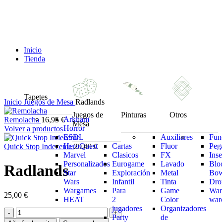
Inicio
Tienda
Tapetes
Inicio
Juegos de Mesa
Radlands
Juegos de
Pinturas
Otros
Arkham
Remolacha
16,95
€
Mesa
Horror
Volver a productos
ESDL
Auxiliares
Fun
HeroQuest
Cartas
Fluor
Peg
Quick Stop Indecente
20,00
€
Marvel
Clasicos
FX
Inse
Personalizados
Eurogame
Lavado
Blo
Radlands
Star
Exploración
Metal
Bo
Wars
Infantil
Tinta
Dro
Wargames
Para
Game
War
25,00
€
HEAT
2
Color
war
jugadores
Organizadores
Party
de