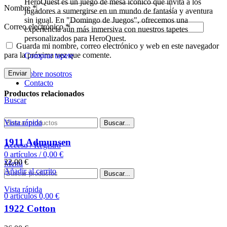
HeroQuest es un juego de mesa icónico que invita a los
Nombre
*
jugadores a sumergirse en un mundo de fantasía y aventura
sin igual. En "Domingo de Juegos", ofrecemos una
Correo electrónico
*
experiencia aún más inmersiva con nuestros tapetes
personalizados para HeroQuest.
Guarda mi nombre, correo electrónico y web en este navegador
para la próxima vez que comente.
Comprar tapete
Sobre nosotros
Contacto
Productos relacionados
Buscar
Vista rápida
Buscar...
1911 Admunsen
Acceso / Registro
0
artículos
/
0,00
€
22,00
€
Menú
Añadir al carrito
Buscar...
Vista rápida
0
artículos
0,00
€
1922 Cotton