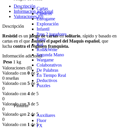
Descripción
Cartas
Información adicional
Clasicos
Valoraciones (0)
Eurogame
Exploración
Descripción
Infantil
Para 2 jugadores
Resistid
es un
juego de cartas
en
solitario
, rápido y basado en
Party
cartas en el que
asumes el papel del Maquis español
, que
Rol
lucha
contra el régimen franquista.
Roll&Write
Segunda Mano
Información adicional
Wargame
Peso
1 kg
Colaborativos
Valoraciones (0)
De Palabras
Valorado con
0
de 5
En Tiempo Real
0 reseñas
Deductivos
Valorado con
5
de 5
Puzzles
0
Valorado con
4
de 5
0
Valorado con
3
de 5
Pinturas
0
Valorado con
2
de 5
Auxiliares
0
Fluor
Valorado con
1
de 5
FX