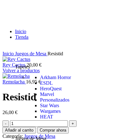
Inicio
Tienda
Inicio
Juegos de Mesa
Resistid
Rey Cactus
20,00
€
Tapetes
Volver a productos
Arkham Horror
Remolacha
16,95
€
ESDL
HeroQuest
Resistid
Marvel
Personalizados
Star Wars
Wargames
26,00
€
HEAT
Añadir al carrito
Comprar ahora
Categoría:
Juegos de Mesa
Juegos de Mesa