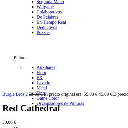
Segunda Mano
Wargame
Colaborativos
De Palabras
En Tiempo Real
Deductivos
Puzzles
Pinturas
Auxiliares
Fluor
FX
Lavado
Metal
Tinta
Burgle Bros 2
55,00
€
El precio original era: 55,00 €.
45,00
€
El precio
Game Color
Organizadores de Pinturas
Red Cathedral
30,00
€