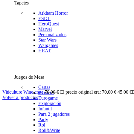
Tapetes
Arkham Horror
ESDL
HeroQuest
Marvel
Personalizados
Star Wars
Wargames
HEAT
Juegos de Mesa
Cartas
Viticulture Wine crate
70,00
€
El precio original era: 70,00 €.
45,00
€
E
Clasicos
Volver a productos
Eurogame
Exploración
Infantil
Para 2 jugadores
Party
Rol
Roll&Write