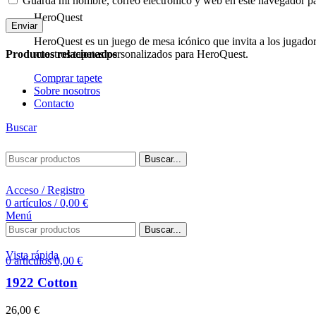
Guarda mi nombre, correo electrónico y web en este navegador p
HeroQuest
HeroQuest es un juego de mesa icónico que invita a los jugado
Productos relacionados
nuestros tapetes personalizados para HeroQuest.
Comprar tapete
Sobre nosotros
Contacto
Buscar
Buscar...
Acceso / Registro
0
artículos
/
0,00
€
Menú
Buscar...
Vista rápida
0
artículos
0,00
€
1922 Cotton
26,00
€