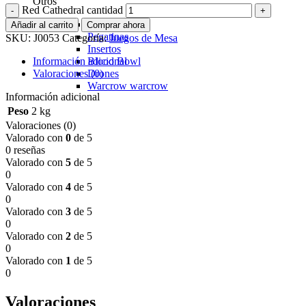
Otros
Red Cathedral cantidad
Fundas
Añadir al carrito
Comprar ahora
Pegatinas
SKU:
J0053
Categoría:
Juegos de Mesa
Insertos
Información adicional
Blood Bowl
Valoraciones (0)
Drones
Warcrow
warcrow
Información adicional
Peso
2 kg
Valoraciones (0)
Valorado con
0
de 5
0 reseñas
Valorado con
5
de 5
0
Valorado con
4
de 5
0
Valorado con
3
de 5
0
Valorado con
2
de 5
0
Valorado con
1
de 5
0
Valoraciones