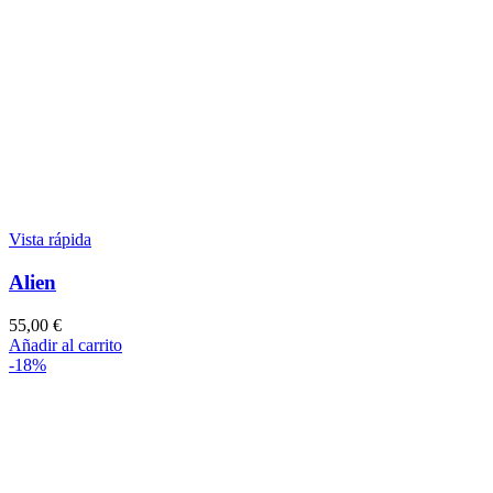
Vista rápida
Alien
55,00
€
Añadir al carrito
-18%