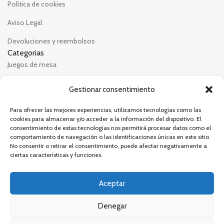
Política de cookies
Aviso Legal
Devoluciones y reembolsos
Categorias
Juegos de mesa
Tapetes
Gestionar consentimiento
Pinturas
Para ofrecer las mejores experiencias, utilizamos tecnologías como las
cookies para almacenar y/o acceder a la información del dispositivo. El
Otros
consentimiento de estas tecnologías nos permitirá procesar datos como el
Redes sociales
comportamiento de navegación o las identificaciones únicas en este sitio.
Instagram
No consentir o retirar el consentimiento, puede afectar negativamente a
ciertas características y funciones.
Twiter
YouTube
Aceptar
Facebook
Denegar
© 2024 Domingodejuegos – Todos los derechos reservados
|
Desarrollado por WebToSell