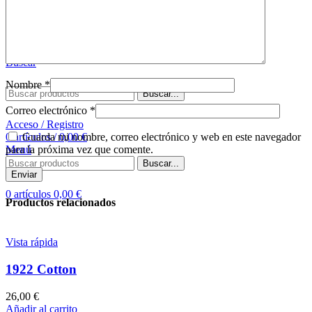
Comprar tapete
Sobre nosotros
Contacto
Buscar
Nombre
*
Buscar...
Correo electrónico
*
Acceso / Registro
Guarda mi nombre, correo electrónico y web en este navegador
0
artículos
/
0,00
€
para la próxima vez que comente.
Menú
Buscar...
0
artículos
0,00
€
Productos relacionados
Vista rápida
1922 Cotton
26,00
€
Añadir al carrito