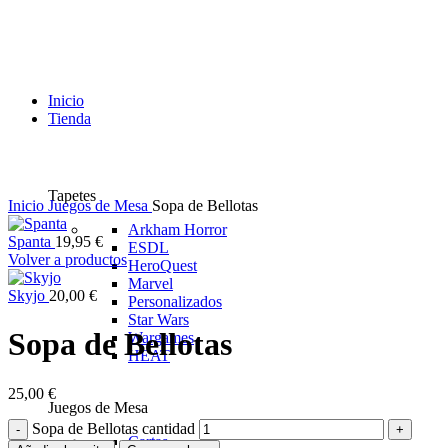
Inicio
Tienda
Tapetes
Inicio
Juegos de Mesa
Sopa de Bellotas
Arkham Horror
Spanta
19,95
€
ESDL
Volver a productos
HeroQuest
Marvel
Skyjo
20,00
€
Personalizados
Star Wars
Sopa de Bellotas
Wargames
HEAT
25,00
€
Juegos de Mesa
Sopa de Bellotas cantidad
Cartas