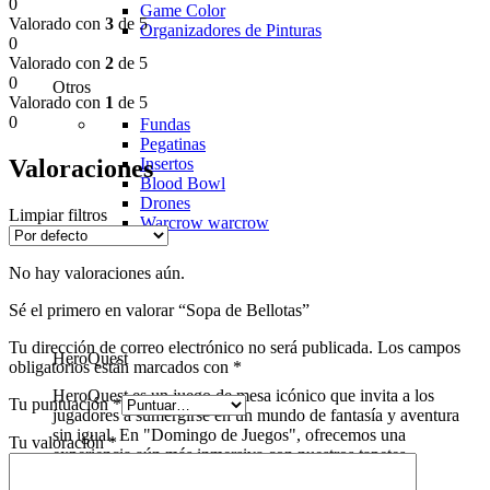
0
Game Color
Valorado con
3
de 5
Organizadores de Pinturas
0
Valorado con
2
de 5
0
Otros
Valorado con
1
de 5
0
Fundas
Pegatinas
Valoraciones
Insertos
Blood Bowl
Drones
Limpiar filtros
Warcrow
warcrow
No hay valoraciones aún.
Sé el primero en valorar “Sopa de Bellotas”
Tu dirección de correo electrónico no será publicada.
Los campos
HeroQuest
obligatorios están marcados con
*
HeroQuest es un juego de mesa icónico que invita a los
Tu puntuación
*
jugadores a sumergirse en un mundo de fantasía y aventura
sin igual. En "Domingo de Juegos", ofrecemos una
Tu valoración
*
experiencia aún más inmersiva con nuestros tapetes
personalizados para HeroQuest.