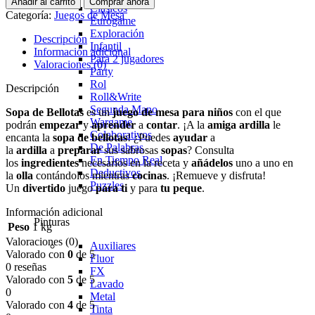
Añadir al carrito
Comprar ahora
Clasicos
Categoría:
Juegos de Mesa
Eurogame
Exploración
Descripción
Infantil
Información adicional
Para 2 jugadores
Valoraciones (0)
Party
Rol
Descripción
Roll&Write
Segunda Mano
Sopa de Bellotas
es un
juego de mesa para niños
con el que
Wargame
podrán
empezar
y
aprender
a
contar
. ¡A la
amiga
ardilla
le
Colaborativos
encanta la
sopa
de
bellotas
! ¿Puedes
ayudar
a
De Palabras
la
ardilla
a
preparar
sus sabrosas
sopas
? Consulta
En Tiempo Real
los
ingredientes
necesarios en la receta y
añádelos
uno a uno en
Deductivos
la
olla
contándolos mientras
cocinas
. ¡Remueve y disfruta!
Puzzles
Un
divertido
juego
para
ti
y para
tu
peque
.
Información adicional
Pinturas
Peso
1 kg
Valoraciones (0)
Auxiliares
Valorado con
0
de 5
Fluor
0 reseñas
FX
Valorado con
5
de 5
Lavado
0
Metal
Valorado con
4
de 5
Tinta