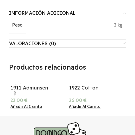
INFORMACIÓN ADICIONAL
2 kg
Peso
VALORACIONES (0)
Productos relacionados
1911 Admunsen
1922 Cotton
19
22,00
€
26,00
€
24
Añadir Al Carrito
Añadir Al Carrito
Añad