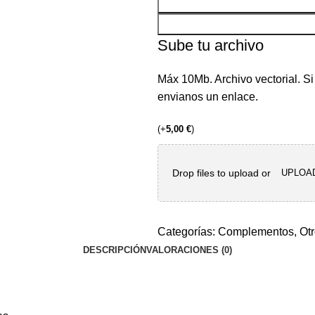
Sube tu archivo
Máx 10Mb. Archivo vectorial. S
envianos un enlace.
(
+
5,00
€
)
Drop files to upload or
UPLOA
Categorías:
Complementos
,
Ot
DESCRIPCIÓN
VALORACIONES (0)