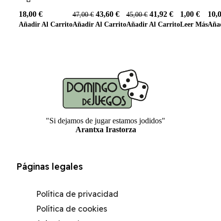
& Tables para
hielo | Ice
Bulwarks (4)
Ocean
Dra
18,00
€
43,60
€
41,92
€
1,00
€
10,
47,00
€
45,00
€
bandejas,
Archers
Warcrow
Bol
Añadir Al Carrito
Añadir Al Carrito
Añadir Al Carrito
Leer Más
Añad
dispensador
(Warcrow)
"Si dejamos de jugar estamos jodidos"
Arantxa Irastorza
Páginas legales
Política de privacidad
Política de cookies