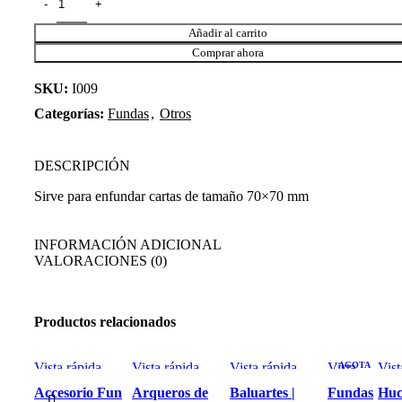
Añadir al carrito
Comprar ahora
SKU:
I009
Categorías:
Fundas
,
Otros
DESCRIPCIÓN
Sirve para enfundar cartas de tamaño 70×70 mm
INFORMACIÓN ADICIONAL
VALORACIONES (0)
Productos relacionados
Vista rápida
Vista rápida
-7%
Vista rápida
-7%
Vista
AGOTA
Vist
DO
rápida
Accesorio Fun
Arqueros de
Baluartes |
Fundas
Huc