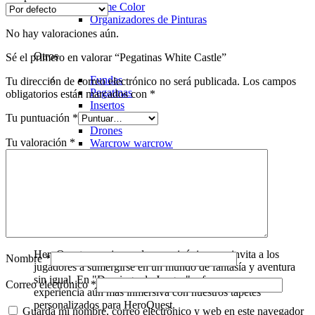
Game Color
Organizadores de Pinturas
No hay valoraciones aún.
Otros
Sé el primero en valorar “Pegatinas White Castle”
Fundas
Tu dirección de correo electrónico no será publicada.
Los campos
Pegatinas
obligatorios están marcados con
*
Insertos
Tu puntuación
*
Blood Bowl
Drones
Tu valoración
*
Warcrow
warcrow
HeroQuest
HeroQuest es un juego de mesa icónico que invita a los
Nombre
*
jugadores a sumergirse en un mundo de fantasía y aventura
sin igual. En "Domingo de Juegos", ofrecemos una
Correo electrónico
*
experiencia aún más inmersiva con nuestros tapetes
personalizados para HeroQuest.
Guarda mi nombre, correo electrónico y web en este navegador