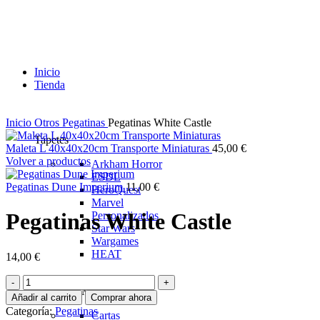
Inicio
Tienda
Inicio
Otros
Pegatinas
Pegatinas White Castle
Tapetes
Maleta L 40x40x20cm Transporte Miniaturas
45,00
€
Volver a productos
Arkham Horror
ESDL
Pegatinas Dune Imperium
11,00
€
HeroQuest
Marvel
Pegatinas White Castle
Personalizados
Star Wars
Wargames
HEAT
14,00
€
Pegatinas
Juegos de Mesa
White
Añadir al carrito
Comprar ahora
Castle
Categoría:
Pegatinas
Cartas
cantidad