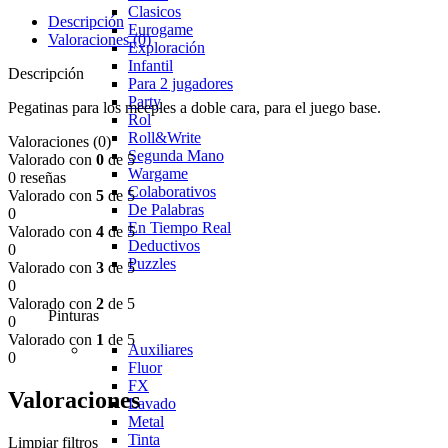
Clasicos
Descripción
Eurogame
Valoraciones (0)
Exploración
Infantil
Descripción
Para 2 jugadores
Party
Pegatinas para los meeples a doble cara, para el juego base.
Rol
Roll&Write
Valoraciones (0)
Segunda Mano
Valorado con
0
de 5
Wargame
0 reseñas
Colaborativos
Valorado con
5
de 5
De Palabras
0
En Tiempo Real
Valorado con
4
de 5
Deductivos
0
Puzzles
Valorado con
3
de 5
0
Valorado con
2
de 5
Pinturas
0
Valorado con
1
de 5
Auxiliares
0
Fluor
FX
Valoraciones
Lavado
Metal
Tinta
Limpiar filtros