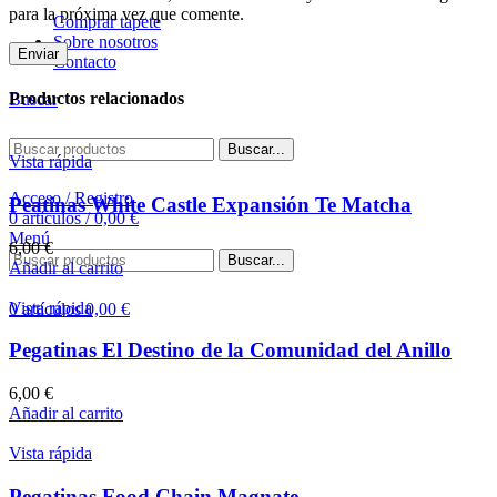
para la próxima vez que comente.
Comprar tapete
Sobre nosotros
Contacto
Productos relacionados
Buscar
Buscar...
Vista rápida
Acceso / Registro
Peatinas White Castle Expansión Te Matcha
0
artículos
/
0,00
€
Menú
6,00
€
Buscar...
Añadir al carrito
Vista rápida
0
artículos
0,00
€
Pegatinas El Destino de la Comunidad del Anillo
6,00
€
Añadir al carrito
Vista rápida
Pegatinas Food Chain Magnate