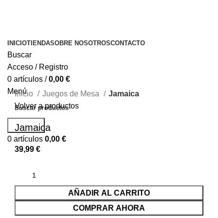
INICIO
TIENDA
SOBRE NOSOTROS
CONTACTO
Buscar
Acceso / Registro
0
artículos
/
0,00
€
Menú
Inicio
Juegos de Mesa
Jamaica
Volver a productos
Buscar...
Jamaica
0
artículos
0,00
€
39,99
€
AÑADIR AL CARRITO
COMPRAR AHORA