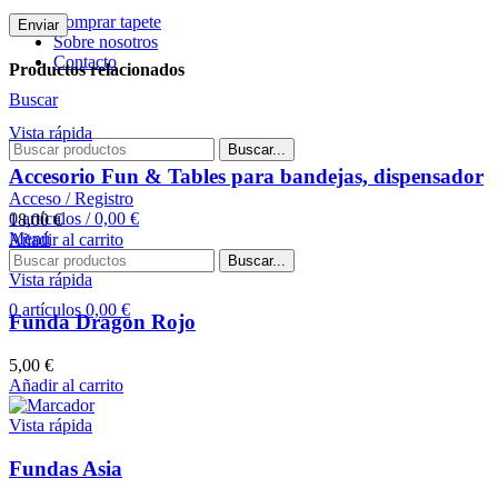
Comprar tapete
Sobre nosotros
Contacto
Productos relacionados
Buscar
Vista rápida
Buscar...
Accesorio Fun & Tables para bandejas, dispensador
Acceso / Registro
0
artículos
/
0,00
€
18,00
€
Menú
Añadir al carrito
Buscar...
Vista rápida
0
artículos
0,00
€
Funda Dragon Rojo
5,00
€
Añadir al carrito
Vista rápida
Fundas Asia