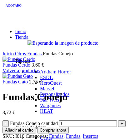
AGOTADO
Inicio
Tienda
Inicio
Otros
Fundas
Fundas Conejo
Tapetes
Fundas Cerdo
3,60
€
Volver a productos
Arkham Horror
ESDL
Fundas Gato
2,75
€
HeroQuest
Marvel
Fundas Conejo
Personalizados
Star Wars
Wargames
HEAT
3,72
€
Fundas Conejo cantidad
Juegos de Mesa
Añadir al carrito
Comprar ahora
SKU:
I010
Categorías:
Fundas
,
Fundas
,
Insertos
Cartas