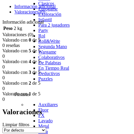
Clasicos
Información adicional
Eurogame
Valoraciones (0)
Exploración
Infantil
Información adicional
Para 2 jugadores
Peso
2 kg
Party
Valoraciones (0)
Rol
Valorado con
0
de 5
Roll&Write
0 reseñas
Segunda Mano
Valorado con
5
de 5
Wargame
0
Colaborativos
Valorado con
4
de 5
De Palabras
0
En Tiempo Real
Valorado con
3
de 5
Deductivos
0
Puzzles
Valorado con
2
de 5
0
Valorado con
1
de 5
Pinturas
0
Auxiliares
Fluor
Valoraciones
FX
Lavado
Limpiar filtros
Metal
Tinta