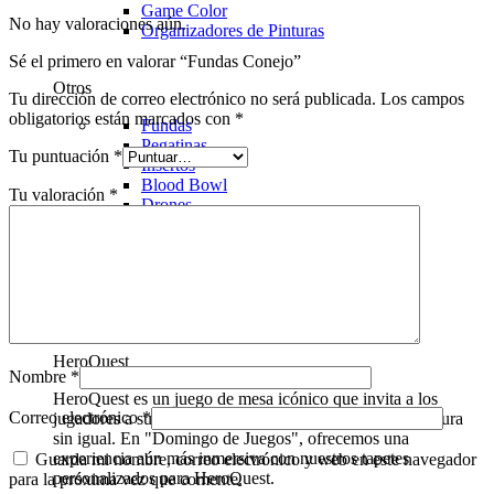
Game Color
No hay valoraciones aún.
Organizadores de Pinturas
Sé el primero en valorar “Fundas Conejo”
Otros
Tu dirección de correo electrónico no será publicada.
Los campos
obligatorios están marcados con
*
Fundas
Pegatinas
Tu puntuación
*
Insertos
Blood Bowl
Tu valoración
*
Drones
Warcrow
warcrow
HeroQuest
Nombre
*
HeroQuest es un juego de mesa icónico que invita a los
Correo electrónico
*
jugadores a sumergirse en un mundo de fantasía y aventura
sin igual. En "Domingo de Juegos", ofrecemos una
experiencia aún más inmersiva con nuestros tapetes
Guarda mi nombre, correo electrónico y web en este navegador
personalizados para HeroQuest.
para la próxima vez que comente.