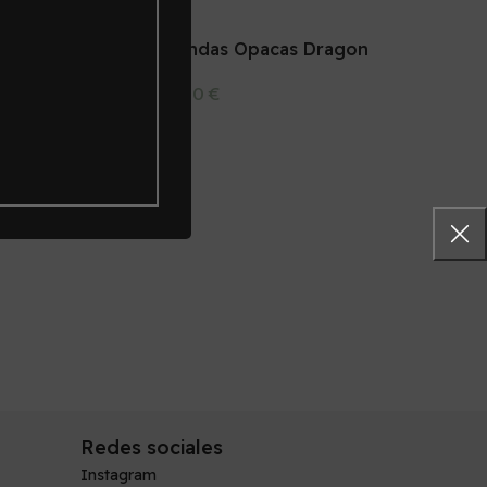
Leon
Fundas Opacas Dragon
Negro 63×88
5,00
€
arrito
Añadir Al Carrito
Redes sociales
Instagram