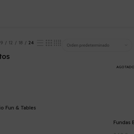
9
12
18
24
tos
AGOTAD
io Fun & Tables
ndejas,
ador
Fundas 
Carrito