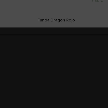
3,60
€
Leer Más
Funda Dragon Rojo
5,00
€
Añadir Al Carrito