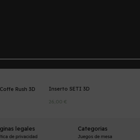
Dragon Azul
Fundas Jabali
Fundas 
4,00
€
4,00
€
Carrito
Añadir Al Carrito
Añadir Al C
Inserto SETI 3D
 Coffe Rush 3D
26,00
€
Añadir Al Carrito
Carrito
ginas legales
Categorias
ítica de privacidad
Juegos de mesa