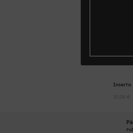
Fundas 
5,00
€
Añadir Al 
Inserto
25,00
€
Añadir Al 
Pá
Pol