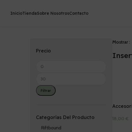
Inicio
Tienda
Sobre Nosotros
Contacto
Mostrar
Precio
Inser
Filtrar
Accesor
para ba
Categorías Del Producto
18,00
€
dispens
Añadir Al 
Riftbound