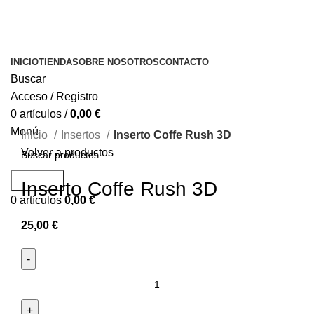
INICIO
TIENDA
SOBRE NOSOTROS
CONTACTO
Buscar
Acceso / Registro
0
artículos
/
0,00
€
Menú
Inicio
Insertos
Inserto Coffe Rush 3D
Volver a productos
Buscar...
Inserto Coffe Rush 3D
0
artículos
0,00
€
25,00
€