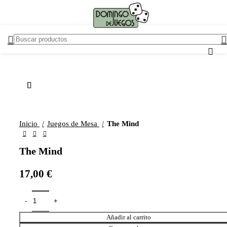
Inicio
Juegos de Mesa
The Mind
The Mind
17,00
€
Añadir al carrito