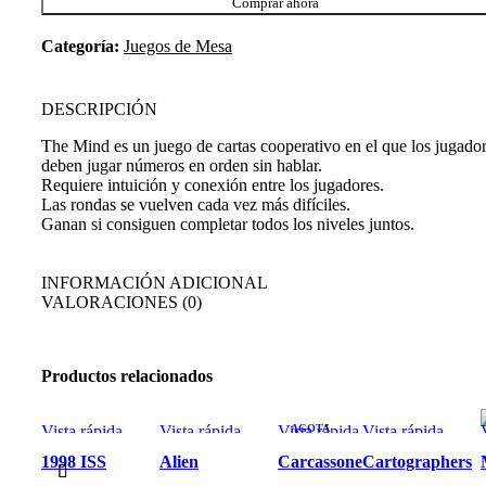
Comprar ahora
Categoría:
Juegos de Mesa
DESCRIPCIÓN
The Mind es un juego de cartas cooperativo en el que los jugado
deben jugar números en orden sin hablar.
Requiere intuición y conexión entre los jugadores.
Las rondas se vuelven cada vez más difíciles.
Ganan si consiguen completar todos los niveles juntos.
INFORMACIÓN ADICIONAL
VALORACIONES (0)
Productos relacionados
Vista rápida
Vista rápida
Vista rápida
AGOTA
Vista rápida
DO
1998 ISS
Alien
Carcassone
Cartographers
Big Box