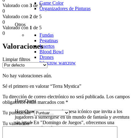
Game Color
Valorado con
3
de 5
Organizadores de Pinturas
0
Valorado con
2
de 5
0
Otros
Valorado con
1
de 5
0
Fundas
Pegatinas
Valoraciones
Insertos
Blood Bowl
Drones
Limpiar filtros
Warcrow
warcrow
No hay valoraciones aún.
Sé el primero en valorar “Terra Mystica”
Tu dirección de correo electrónico no será publicada.
Los campos
HeroQuest
obligatorios están marcados con
*
HeroQuest es un juego de mesa icónico que invita a los
Tu puntuación
*
jugadores a sumergirse en un mundo de fantasía y aventura
sin igual. En "Domingo de Juegos", ofrecemos una
Tu valoración
*
experiencia aún más inmersiva con nuestros tapetes
personalizados para HeroQuest.