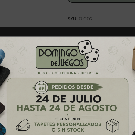
SKU:
OI002
Categoría:
Insertos
RIPCIÓN
INFORMACIÓN ADICIONAL
VALORACION
.