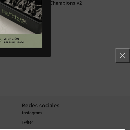
Marvel Champions v2
22,00
€
Añadir Al Carrito
O
1
Añ
Redes sociales
Instagram
Twiter