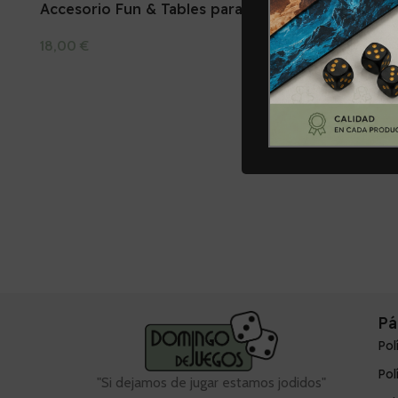
Accesorio Fun & Tables para
Formula D
bandejas, dispensador
12,00
€
18,00
€
Añadir Al Car
Añadir Al Carrito
Pá
Pol
Pol
"Si dejamos de jugar estamos jodidos"