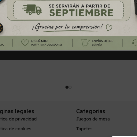
Marvel Champions
19,00
€
rito
Añadir Al Carrito
ginas legales
Categorias
ítica de privacidad
Juegos de mesa
ítica de cookies
Tapetes