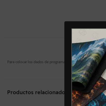
DESC
Para colocar los dados de programación y que no se muevan
Productos relacionados