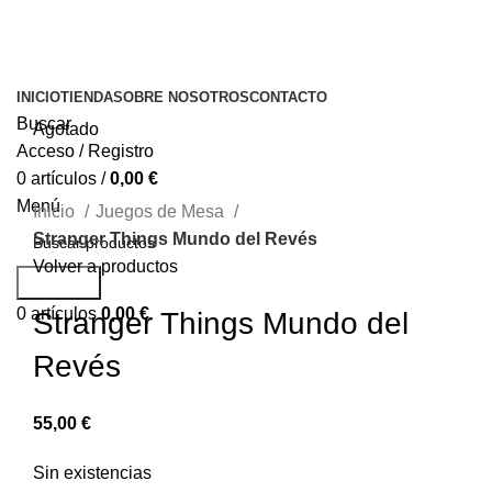
INICIO
TIENDA
SOBRE NOSOTROS
CONTACTO
Buscar
Agotado
Acceso / Registro
0
artículos
/
0,00
€
Menú
Inicio
Juegos de Mesa
Stranger Things Mundo del Revés
Volver a productos
Buscar...
0
artículos
0,00
€
Stranger Things Mundo del
Revés
55,00
€
Sin existencias