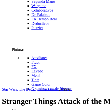
Segunda Mano
Wargame
Colaborativos
De Palabras
En Tiempo Real
Deductivos
Puzzles
Pinturas
Auxiliares
Fluor
FX
Lavado
Metal
Tinta
Game Color
Organizadores de Pinturas
Star Wars: The Deckbuilding Game
37,99
€
Stranger Things Attack of the 