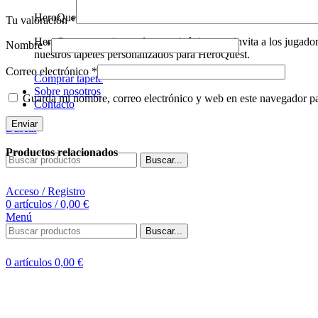
HeroQuest
Tu valoración
*
HeroQuest es un juego de mesa icónico que invita a los jugado
Nombre
*
nuestros tapetes personalizados para HeroQuest.
Correo electrónico
*
Comprar tapete
Sobre nosotros
Guarda mi nombre, correo electrónico y web en este navegador p
Contacto
Buscar
Productos relacionados
Buscar...
Acceso / Registro
0
artículos
/
0,00
€
Menú
Buscar...
0
artículos
0,00
€