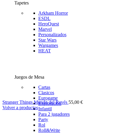
Tapetes
Arkham Horror
ESDL
HeroQuest
Marvel
Personalizados
Star Wars
Wargames
HEAT
Juegos de Mesa
Cartas
Clasicos
Eurogame
Stranger Things Mundo del Revés
55,00
€
Exploración
Volver a productos
Infantil
Para 2 jugadores
Party
Rol
Roll&Write