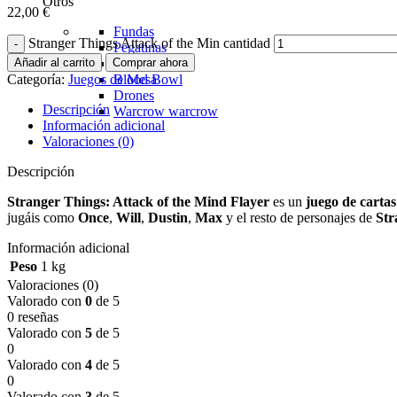
Otros
22,00
€
Fundas
Stranger Things Attack of the Min cantidad
Pegatinas
Añadir al carrito
Comprar ahora
Insertos
Categoría:
Juegos de Mesa
Blood Bowl
Drones
Descripción
Warcrow
warcrow
Información adicional
Valoraciones (0)
Descripción
Stranger Things: Attack of the Mind Flayer
es un
juego de cartas
jugáis como
Once
,
Will
,
Dustin
,
Max
y el resto de personajes de
Str
Información adicional
Peso
1 kg
Valoraciones (0)
Valorado con
0
de 5
0 reseñas
Valorado con
5
de 5
0
Valorado con
4
de 5
0
Valorado con
3
de 5