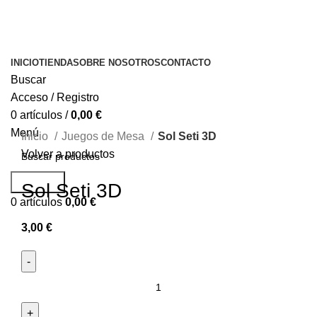
INICIO
TIENDA
SOBRE NOSOTROS
CONTACTO
Buscar
Acceso / Registro
0
artículos
/
0,00
€
Menú
Inicio
Juegos de Mesa
Sol Seti 3D
Volver a productos
Buscar...
Sol Seti 3D
0
artículos
0,00
€
3,00
€