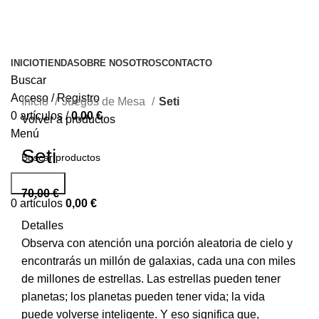
INICIO
TIENDA
SOBRE NOSOTROS
CONTACTO
Buscar
Acceso / Registro
Inicio
Juegos de Mesa
Seti
0
artículos
/
0,00
€
Volver a productos
Menú
Seti
Buscar...
70,00
€
0
artículos
0,00
€
Detalles
Observa con atención una porción aleatoria de cielo y
encontrarás un millón de galaxias, cada una con miles
de millones de estrellas. Las estrellas pueden tener
planetas; los planetas pueden tener vida; la vida
puede volverse inteligente. Y eso significa que,