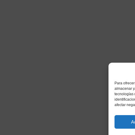
Para ofrecer
esarrollado por WebToSell
almacenar y/
tecnologías
identificaci
afectar nega
A