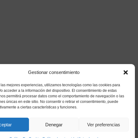
Gestionar consentimiento
 las mejores experiencias, utilizamos tecnologías como las cookies para
o acceder a la información del dispositivo. El consentimiento de estas
 nos permitirá procesar datos como el comportamiento de navegación o las
ones únicas en este sitio. No consentir o retirar el consentimiento, puede
tivamente a ciertas características y funciones.
ceptar
Denegar
Ver preferencias