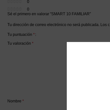
0
0
Sé el primero en valorar “SMART 10 FAMILIAR”
Tu dirección de correo electrónico no será publicada.
Los c
Tu puntuación
*
Tu valoración
*
Nombre
*