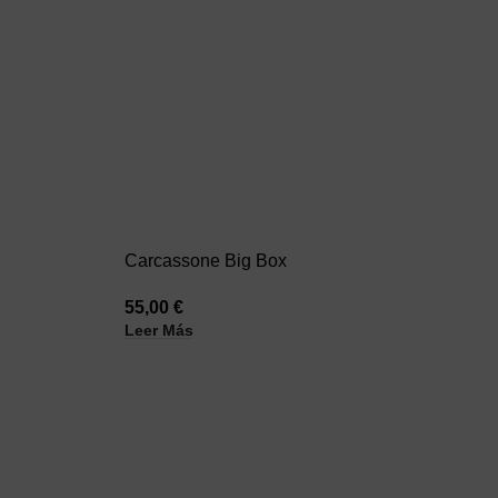
Carcassone Big Box
C
55,00
€
1
Leer Más
Añ