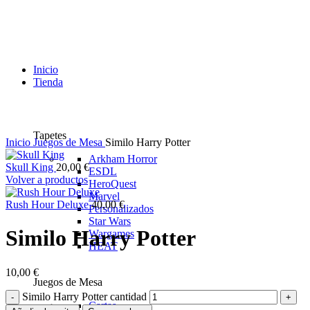
Inicio
Tienda
Tapetes
Inicio
Juegos de Mesa
Similo Harry Potter
Arkham Horror
Skull King
20,00
€
ESDL
Volver a productos
HeroQuest
Marvel
Rush Hour Deluxe
40,00
€
Personalizados
Star Wars
Similo Harry Potter
Wargames
HEAT
10,00
€
Juegos de Mesa
Similo Harry Potter cantidad
Cartas