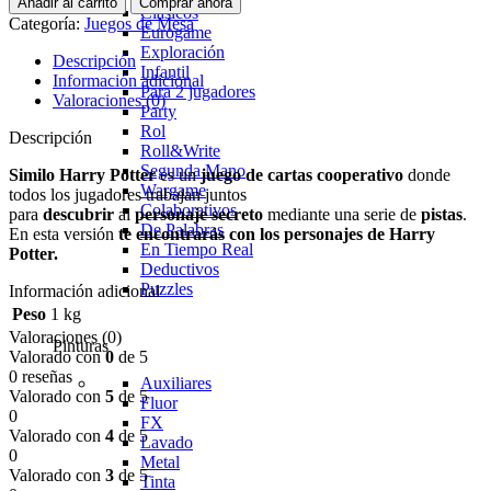
Añadir al carrito
Comprar ahora
Clasicos
Categoría:
Juegos de Mesa
Eurogame
Exploración
Descripción
Infantil
Información adicional
Para 2 jugadores
Valoraciones (0)
Party
Rol
Descripción
Roll&Write
Segunda Mano
Similo Harry Potter
es un
juego
de
cartas
cooperativo
donde
Wargame
todos los jugadores trabajan juntos
Colaborativos
para
descubrir
al
personaje secreto
mediante una serie de
pistas
.
De Palabras
En esta versión
te encontrarás con los personajes de Harry
En Tiempo Real
Potter.
Deductivos
Puzzles
Información adicional
Peso
1 kg
Valoraciones (0)
Pinturas
Valorado con
0
de 5
0 reseñas
Auxiliares
Valorado con
5
de 5
Fluor
0
FX
Valorado con
4
de 5
Lavado
0
Metal
Valorado con
3
de 5
Tinta