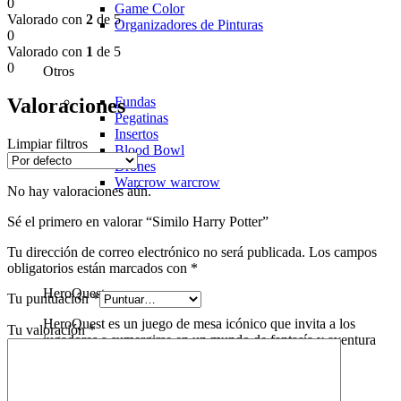
0
Game Color
Valorado con
2
de 5
Organizadores de Pinturas
0
Valorado con
1
de 5
0
Otros
Valoraciones
Fundas
Pegatinas
Insertos
Limpiar filtros
Blood Bowl
Drones
Warcrow
warcrow
No hay valoraciones aún.
Sé el primero en valorar “Similo Harry Potter”
Tu dirección de correo electrónico no será publicada.
Los campos
obligatorios están marcados con
*
HeroQuest
Tu puntuación
*
HeroQuest es un juego de mesa icónico que invita a los
Tu valoración
*
jugadores a sumergirse en un mundo de fantasía y aventura
sin igual. En "Domingo de Juegos", ofrecemos una
experiencia aún más inmersiva con nuestros tapetes
personalizados para HeroQuest.