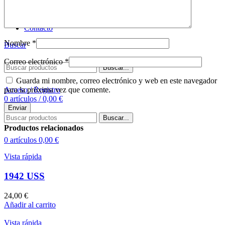
Comprar tapete
Sobre nosotros
Contacto
Nombre
*
Buscar
Correo electrónico
*
Buscar...
Guarda mi nombre, correo electrónico y web en este navegador
para la próxima vez que comente.
Acceso / Registro
0
artículos
/
0,00
€
Menú
Buscar...
Productos relacionados
0
artículos
0,00
€
Vista rápida
1942 USS
24,00
€
Añadir al carrito
Vista rápida