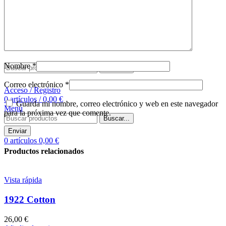
Comprar tapete
Sobre nosotros
Contacto
Buscar
Nombre
*
Buscar...
Correo electrónico
*
Acceso / Registro
0
artículos
/
0,00
€
Guarda mi nombre, correo electrónico y web en este navegador
Menú
para la próxima vez que comente.
Buscar...
0
artículos
0,00
€
Productos relacionados
Vista rápida
1922 Cotton
26,00
€