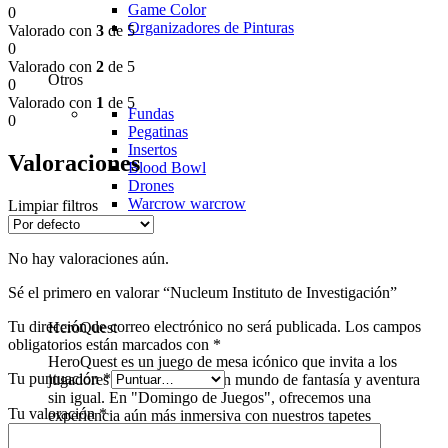
Game Color
0
Organizadores de Pinturas
Valorado con
3
de 5
0
Valorado con
2
de 5
Otros
0
Valorado con
1
de 5
Fundas
0
Pegatinas
Insertos
Valoraciones
Blood Bowl
Drones
Warcrow
warcrow
Limpiar filtros
No hay valoraciones aún.
Sé el primero en valorar “Nucleum Instituto de Investigación”
Tu dirección de correo electrónico no será publicada.
Los campos
HeroQuest
obligatorios están marcados con
*
HeroQuest es un juego de mesa icónico que invita a los
Tu puntuación
*
jugadores a sumergirse en un mundo de fantasía y aventura
sin igual. En "Domingo de Juegos", ofrecemos una
Tu valoración
*
experiencia aún más inmersiva con nuestros tapetes
personalizados para HeroQuest.