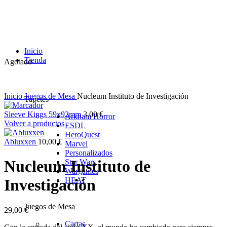
Inicio
Tienda
Agotado
Inicio
Juegos de Mesa
Nucleum Instituto de Investigación
Tapetes
Sleeve Kings 59x92mm
3,00
€
Arkham Horror
Volver a productos
ESDL
HeroQuest
Abluxxen
10,00
€
Marvel
Personalizados
Nucleum Instituto de
Star Wars
Wargames
HEAT
Investigación
Juegos de Mesa
29,00
€
Cartas