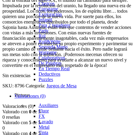
Con la entrada del siglo XX, el mundo ha cambiado para siempre.
Clasicos
Impulsada por la revolución del uranio, ha llegado una nueva era de
Eurogame
prosperidad. Los ricos, los poderosos, los de espíritu libre… todos
Exploración
quieren una porción de la nueva vida. Por suerte para ellos, los
Infantil
consorcios energéticos distribuidos por todo el planeta, desde
Para 2 jugadores
Sajonia hasta Australia, están más que contentos de vender acciones
Party
con vistas a más inversiones. Con estas nuevas fuentes de
Rol
financiación aparentemente inagotables, cada vez más empresarios
Roll&Write
se atreven a poner en marcha su propio experimento y pavimentar su
Segunda Mano
propio camino de verde brillante hacia el éxito. Pero nadie logrará
Wargame
sus metas solo con la ambición. ¡Poderosos mecenas ofrecen su
Colaborativos
riqueza y conocimiento para ayudarte a alcanzar un nuevo nivel y
De Palabras
convertirte en el empresario más respetado de la época!
En Tiempo Real
Deductivos
Sin existencias
Puzzles
SKU:
8796
Categoría:
Juegos de Mesa
Pinturas
Valoraciones (0)
Auxiliares
Valoraciones (0)
Fluor
Valorado con
0
de 5
FX
0 reseñas
Lavado
Valorado con
5
de 5
Metal
0
Tinta
Valorado con
4
de 5