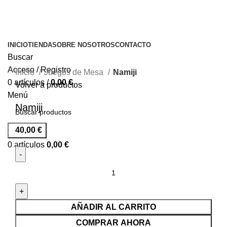
INICIO
TIENDA
SOBRE NOSOTROS
CONTACTO
Buscar
Acceso / Registro
Inicio
Juegos de Mesa
Namiji
0
artículos
/
0,00
€
Volver a productos
Menú
Namiji
40,00
€
Buscar...
0
artículos
0,00
€
AÑADIR AL CARRITO
COMPRAR AHORA