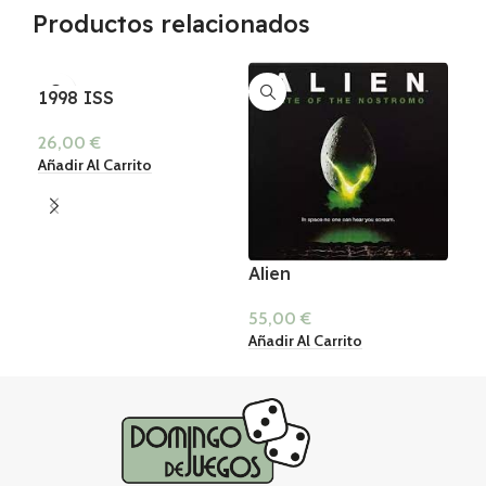
Productos relacionados
AG
1998 ISS
26,00
€
Añadir Al Carrito
Alien
Ca
55,00
€
55
Añadir Al Carrito
Lee