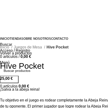
INICIO
TIENDA
SOBRE NOSOTROS
CONTACTO
Buscar
Inicio
Juegos de Mesa
Hive Pocket
Acceso / Registro
Volver a productos
0
artículos
/
0,00
€
Menú
Hive Pocket
25,00
€
Buscar...
0
artículos
0,00
€
¡Salva a la abeja reina!
Tu objetivo en el juego es rodear completamente la Abeja Rein
de tu oponente. El primer jugador que logre rodear la Abeja Re