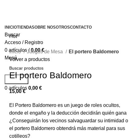
INICIO
TIENDA
SOBRE NOSOTROS
CONTACTO
Buscar
Hot
Acceso / Registro
0
artículos
/
0,00
€
Inicio
Juegos de Mesa
El portero Baldomero
Menú
Volver a productos
El portero Baldomero
Buscar...
0
artículos
0,00
€
15,00
€
El Portero Baldomero es un juego de roles ocultos,
donde el engaño y la deducción decidirán quién gana
¿Conseguirán los vecinos salvaguardar su intimidad o
el portero Baldomero obtendrá más material para sus
cotilleos?