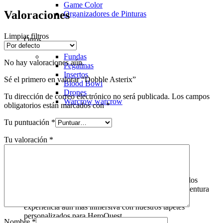
Game Color
Valoraciones
Organizadores de Pinturas
Limpiar filtros
Otros
Fundas
No hay valoraciones aún.
Pegatinas
Insertos
Sé el primero en valorar “Dobble Asterix”
Blood Bowl
Drones
Tu dirección de correo electrónico no será publicada.
Los campos
Warcrow
warcrow
obligatorios están marcados con
*
Tu puntuación
*
Tu valoración
*
HeroQuest
HeroQuest es un juego de mesa icónico que invita a los
jugadores a sumergirse en un mundo de fantasía y aventura
sin igual. En "Domingo de Juegos", ofrecemos una
experiencia aún más inmersiva con nuestros tapetes
personalizados para HeroQuest.
Nombre
*