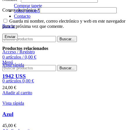
Comprar tapete
Correo electrónico
*
Sobre nosotros
Contacto
Guarda mi nombre, correo electrónico y web en este navegador
Buscar
para la próxima vez que comente.
Buscar...
Productos relacionados
Acceso / Registro
0
artículos
/
0,00
€
Menú
Vista rápida
Buscar...
1942 USS
0
artículos
0,00
€
24,00
€
Añadir al carrito
Vista rápida
Azul
45,00
€