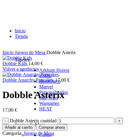
Inicio
Tienda
Inicio
Juegos de Mesa
Dobble Asterix
Tapetes
Dobble Kids
14,00
€
Volver a productos
Arkham Horror
ESDL
Dobble Anarchy Pancakes
17,00
€
HeroQuest
Marvel
Dobble Asterix
Personalizados
Star Wars
Wargames
HEAT
17,00
€
Dobble Asterix cantidad
Juegos de Mesa
Añadir al carrito
Comprar ahora
Categoría:
Juegos de Mesa
Cartas