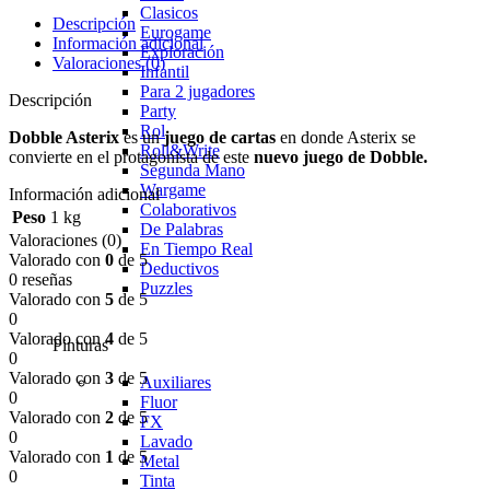
Clasicos
Descripción
Eurogame
Información adicional
Exploración
Valoraciones (0)
Infantil
Para 2 jugadores
Descripción
Party
Rol
Dobble Asterix
es un
juego de cartas
en donde Asterix se
Roll&Write
convierte en el protagonista de este
nuevo juego de Dobble.
Segunda Mano
Wargame
Información adicional
Colaborativos
Peso
1 kg
De Palabras
Valoraciones (0)
En Tiempo Real
Valorado con
0
de 5
Deductivos
0 reseñas
Puzzles
Valorado con
5
de 5
0
Valorado con
4
de 5
Pinturas
0
Valorado con
3
de 5
Auxiliares
0
Fluor
Valorado con
2
de 5
FX
0
Lavado
Valorado con
1
de 5
Metal
0
Tinta