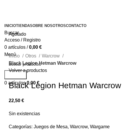
INICIO
TIENDA
SOBRE NOSOTROS
CONTACTO
Buscar
Agotado
Acceso / Registro
0
artículos
/
0,00
€
Menú
Inicio
Otros
Warcrow
Black Legion Hetman Warcrow
Volver a productos
Buscar...
0
artículos
0,00
€
Black Legion Hetman Warcrow
22,50
€
Sin existencias
Categorías:
Juegos de Mesa
,
Warcrow
,
Wargame