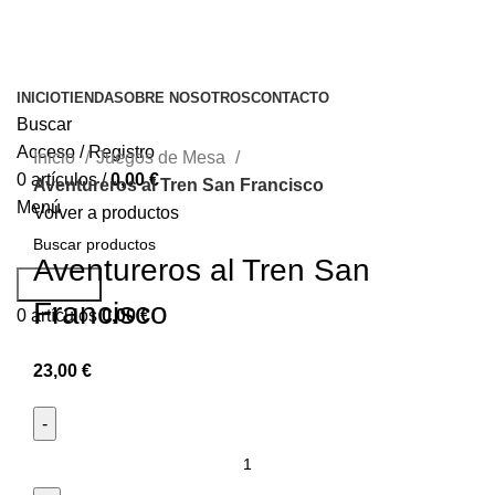
INICIO
TIENDA
SOBRE NOSOTROS
CONTACTO
Buscar
Acceso / Registro
Inicio
Juegos de Mesa
0
artículos
/
0,00
€
Aventureros al Tren San Francisco
Menú
Volver a productos
Aventureros al Tren San
Buscar...
Francisco
0
artículos
0,00
€
23,00
€