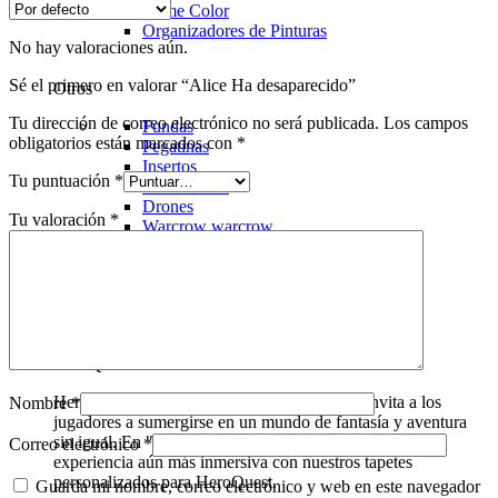
Game Color
Organizadores de Pinturas
No hay valoraciones aún.
Sé el primero en valorar “Alice Ha desaparecido”
Otros
Tu dirección de correo electrónico no será publicada.
Los campos
Fundas
obligatorios están marcados con
*
Pegatinas
Insertos
Tu puntuación
*
Blood Bowl
Drones
Tu valoración
*
Warcrow
warcrow
HeroQuest
HeroQuest es un juego de mesa icónico que invita a los
Nombre
*
jugadores a sumergirse en un mundo de fantasía y aventura
sin igual. En "Domingo de Juegos", ofrecemos una
Correo electrónico
*
experiencia aún más inmersiva con nuestros tapetes
personalizados para HeroQuest.
Guarda mi nombre, correo electrónico y web en este navegador