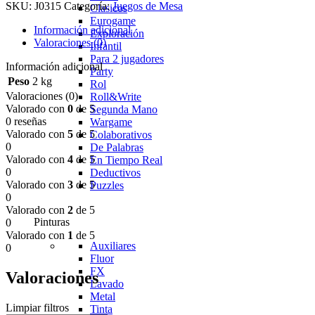
SKU:
J0315
Categoría:
Juegos de Mesa
Clasicos
Eurogame
Información adicional
Exploración
Valoraciones (0)
Infantil
Para 2 jugadores
Información adicional
Party
Peso
2 kg
Rol
Valoraciones (0)
Roll&Write
Valorado con
0
de 5
Segunda Mano
0 reseñas
Wargame
Valorado con
5
de 5
Colaborativos
0
De Palabras
Valorado con
4
de 5
En Tiempo Real
0
Deductivos
Valorado con
3
de 5
Puzzles
0
Valorado con
2
de 5
Pinturas
0
Valorado con
1
de 5
Auxiliares
0
Fluor
FX
Valoraciones
Lavado
Metal
Limpiar filtros
Tinta