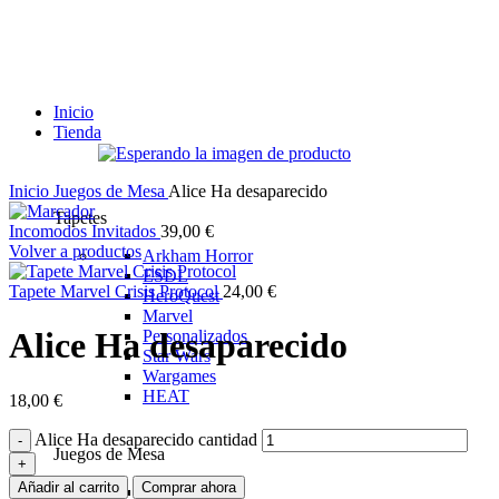
Inicio
Tienda
Inicio
Juegos de Mesa
Alice Ha desaparecido
Tapetes
Incomodos Invitados
39,00
€
Volver a productos
Arkham Horror
ESDL
Tapete Marvel Crisis Protocol
24,00
€
HeroQuest
Marvel
Alice Ha desaparecido
Personalizados
Star Wars
Wargames
HEAT
18,00
€
Alice Ha desaparecido cantidad
Juegos de Mesa
Añadir al carrito
Comprar ahora
Cartas