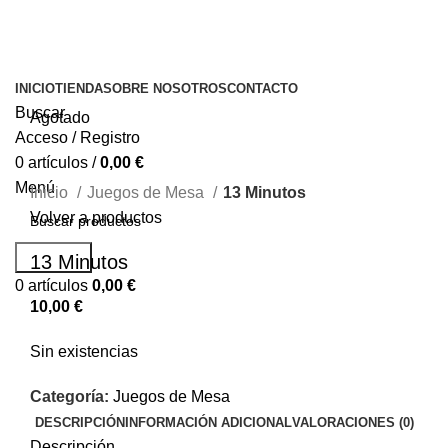
INICIO
TIENDA
SOBRE NOSOTROS
CONTACTO
Buscar
Agotado
Acceso / Registro
0
artículos
/
0,00
€
Menú
Inicio
Juegos de Mesa
13 Minutos
Volver a productos
Buscar...
13 Minutos
0
artículos
0,00
€
10,00
€
Sin existencias
Categoría:
Juegos de Mesa
DESCRIPCIÓN
INFORMACIÓN ADICIONAL
VALORACIONES (0)
Descripción