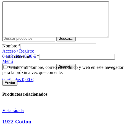
Comprar tapete
Sobre nosotros
Contacto
Buscar
Buscar...
Nombre
*
Acceso / Registro
0
artículos
/
0,00
€
Correo electrónico
*
Menú
Guarda mi nombre, correo electrónico y web en este navegador
Buscar...
para la próxima vez que comente.
0
artículos
0,00
€
Productos relacionados
Vista rápida
1922 Cotton