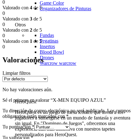
0
Game Color
Valorado con
4
de 5
Organizadores de Pinturas
0
Valorado con
3
de 5
0
Otros
Valorado con
2
de 5
Fundas
0
Pegatinas
Valorado con
1
de 5
Insertos
0
Blood Bowl
Drones
Valoraciones
Warcrow
warcrow
Limpiar filtros
No hay valoraciones aún.
Sé el primero en valorar “X-MEN EQUIPO AZUL”
HeroQuest
Tu dirección de correo electrónico no será publicada.
Los campos
HeroQuest es un juego de mesa icónico que invita a los
obligatorios están marcados con
*
jugadores a sumergirse en un mundo de fantasía y aventura
sin igual. En "Domingo de Juegos", ofrecemos una
Tu puntuación
*
experiencia aún más inmersiva con nuestros tapetes
personalizados para HeroQuest.
Tu valoración
*