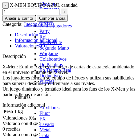
Clasicos
X-MEN EQUIPO AZUL cantidad
Eurogame
Exploración
Añadir al carrito
Comprar ahora
Infantil
Categoría:
Juegos de Mesa
Para 2 jugadores
Party
Descripción
Rol
Información adicional
Roll&Write
Valoraciones (0)
Segunda Mano
Wargame
Descripción
Colaborativos
De Palabras
X-Men: Equipo Azul es un juego de cartas de estrategia ambientado
En Tiempo Real
en el universo mutante de Marvel.
Deductivos
Los jugadores forman su equipo de héroes y utilizan sus habilidades
Puzzles
para superar desafíos y enfrentarse a sus rivales.
Un juego dinámico y temático ideal para los fans de los X-Men y las
partidas llenas de acción.
Pinturas
Información adicional
Auxiliares
Peso
1 kg
Fluor
Valoraciones (0)
FX
Valorado con
0
de 5
Lavado
0 reseñas
Metal
Valorado con
5
de 5
Tinta