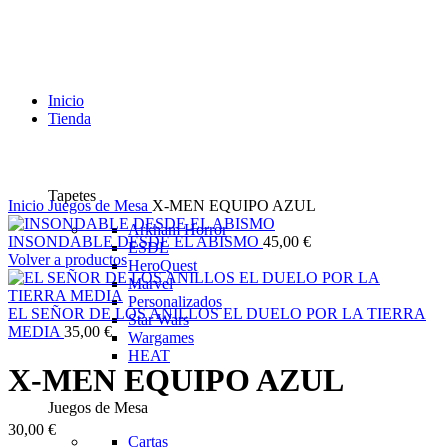
Inicio
Tienda
Tapetes
Inicio
Juegos de Mesa
X-MEN EQUIPO AZUL
Arkham Horror
INSONDABLE DESDE EL ABISMO
45,00
€
ESDL
Volver a productos
HeroQuest
Marvel
Personalizados
EL SEÑOR DE LOS ANILLOS EL DUELO POR LA TIERRA
Star Wars
MEDIA
35,00
€
Wargames
HEAT
X-MEN EQUIPO AZUL
Juegos de Mesa
30,00
€
Cartas