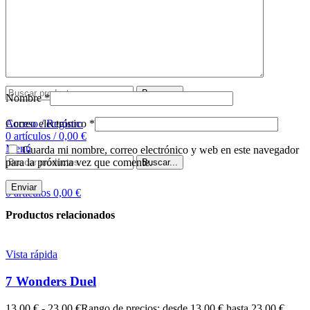
Comprar tapete
Sobre nosotros
Contacto
Buscar
Buscar...
Nombre
*
Correo electrónico
*
Acceso / Registro
0
artículos
/
0,00
€
Menú
Guarda mi nombre, correo electrónico y web en este navegador
para la próxima vez que comente.
Buscar...
0
artículos
0,00
€
Productos relacionados
Vista rápida
7 Wonders Duel
13,00
€
-
23,00
€
Rango de precios: desde 13,00 € hasta 23,00 €