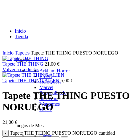
Inicio
Tienda
Inicio
Tapetes
Tapete THE THING PUESTO NORUEGO
Tapetes
Tapete THE THING
21,00
€
Volver a productos
Arkham Horror
ESDL
Tapete THE THING ALIEN
5,00
€
HeroQuest
Marvel
Tapete THE THING PUESTO
Personalizados
Star Wars
Wargames
NORUEGO
HEAT
21,00
€
Juegos de Mesa
Tapete THE THING PUESTO NORUEGO cantidad
Cartas