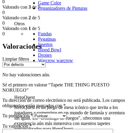
0
Game Color
Valorado con
3
de 5
Organizadores de Pinturas
0
Valorado con
2
de 5
0
Otros
Valorado con
1
de 5
0
Fundas
Pegatinas
Insertos
Valoraciones
Blood Bowl
Drones
Limpiar filtros
Warcrow
warcrow
No hay valoraciones aún.
Sé el primero en valorar “Tapete THE THING PUESTO
NORUEGO”
HeroQuest
Tu dirección de correo electrónico no será publicada.
Los campos
obligatorios están marcados con
*
HeroQuest es un juego de mesa icónico que invita a los
jugadores a sumergirse en un mundo de fantasía y aventura
Tu puntuación
*
sin igual. En "Domingo de Juegos", ofrecemos una
experiencia aún más inmersiva con nuestros tapetes
Tu valoración
*
personalizados para HeroQuest.