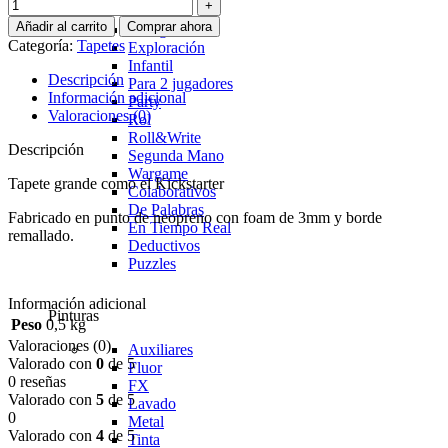
Clasicos
Añadir al carrito
Comprar ahora
Eurogame
Categoría:
Tapetes
Exploración
Infantil
Descripción
Para 2 jugadores
Información adicional
Party
Valoraciones (0)
Rol
Roll&Write
Descripción
Segunda Mano
Wargame
Tapete grande como el Kickstarter
Colaborativos
De Palabras
Fabricado en punto de neopreno con foam de 3mm y borde
En Tiempo Real
remallado.
Deductivos
Puzzles
Información adicional
Pinturas
Peso
0,5 kg
Valoraciones (0)
Auxiliares
Valorado con
0
de 5
Fluor
0 reseñas
FX
Valorado con
5
de 5
Lavado
0
Metal
Valorado con
4
de 5
Tinta