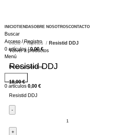
INICIO
TIENDA
SOBRE NOSOTROS
CONTACTO
Buscar
Acceso / Registro
Inicio
Tapetes
Resistid DDJ
0
artículos
/
0,00
€
Volver a productos
Menú
Resistid DDJ
Buscar...
18,00
€
0
artículos
0,00
€
Resistid DDJ