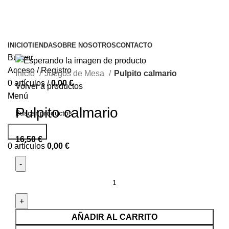
INICIO
TIENDA
SOBRE NOSOTROS
CONTACTO
Buscar
Acceso / Registro
Inicio
Juegos de Mesa
Pulpito calmario
0
artículos
/
0,00
€
Volver a productos
Menú
Pulpito calmario
Buscar...
16,50
€
0
artículos
0,00
€
AÑADIR AL CARRITO