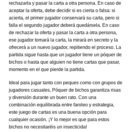
rechazarla y pasar la carta a otra persona. En caso de
aceptar la oferta, debe decidir si es cierta o falsa: si
acierta, el primer jugador conservará su carta, pero si
falla el segundo jugador deberá quedársela. En caso
de rechazar la oferta y pasar la carta a otra persona,
ese jugador tomará la carta, la mirará en secreto y la
ofrecerá a un nuevo jugador, repitiendo el proceso. La
partida sigue hasta que un jugador tiene un póquer de
bichos o hasta que alguien no tiene cartas que pasar,
momento en el que pierde la partida.
Ideal para jugar tanto con peques como con grupos de
jugadores casuales, Póquer de bichos garantiza risas
y diversión durante un buen rato. Con una
combinación equilibrada entre faroleo y estrategia,
este juego de cartas es una buena opción para
cualquier ocasión. ¡Y lo mejor es que para estos
bichos no necesitaréis un insecticida!