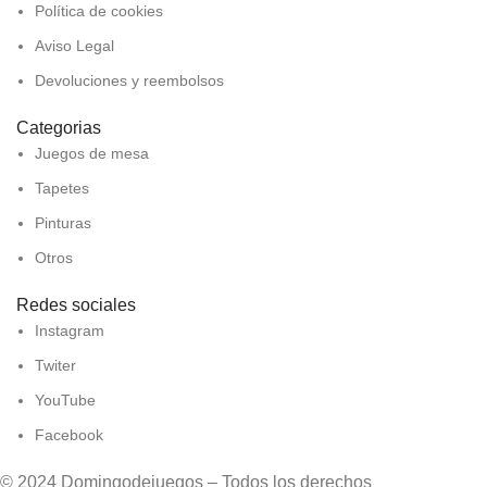
Política de cookies
Aviso Legal
Devoluciones y reembolsos
Categorias
Juegos de mesa
Tapetes
Pinturas
Otros
Redes sociales
Instagram
Twiter
YouTube
Facebook
© 2024 Domingodejuegos – Todos los derechos