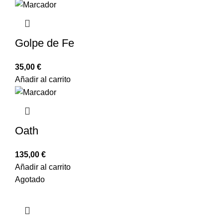
Golpe de Fe
35,00
€
Añadir al carrito
Oath
135,00
€
Añadir al carrito
Agotado