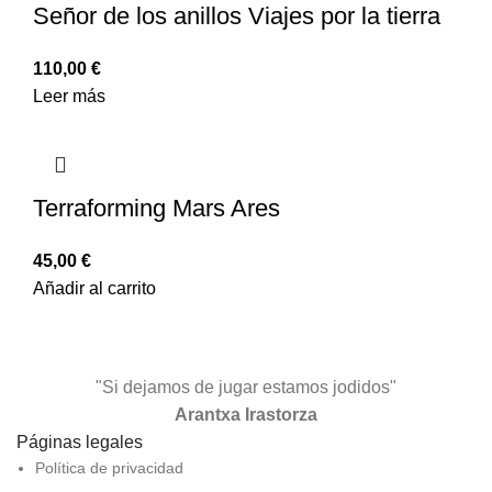
Señor de los anillos Viajes por la tierra
110,00
€
Leer más
Terraforming Mars Ares
45,00
€
Añadir al carrito
"Si dejamos de jugar estamos jodidos"
Arantxa Irastorza
Páginas legales
Política de privacidad