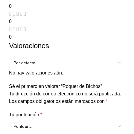
0
0
0
Valoraciones
No hay valoraciones aún.
Sé el primero en valorar “Poquer de Bichos”
Tu dirección de correo electrónico no será publicada.
Los campos obligatorios están marcados con
*
Tu puntuación
*