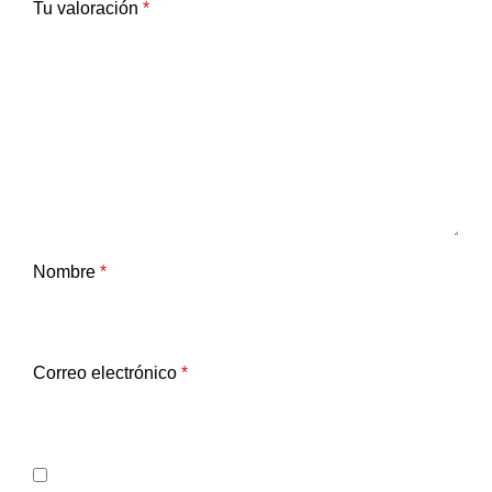
Tu valoración
*
Nombre
*
Correo electrónico
*