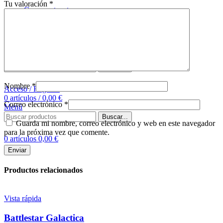
Tu valoración
*
Comprar tapete
Sobre nosotros
Contacto
Buscar
Buscar...
Nombre
*
Acceso / Registro
0
artículos
/
0,00
€
Correo electrónico
*
Menú
Buscar...
Guarda mi nombre, correo electrónico y web en este navegador
para la próxima vez que comente.
0
artículos
0,00
€
Productos relacionados
Vista rápida
Battlestar Galactica