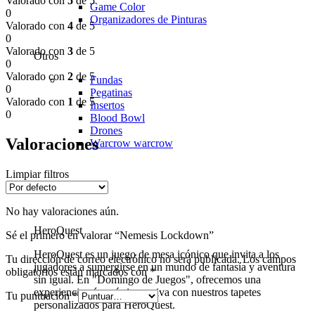
Valorado con
5
de 5
Game Color
0
Organizadores de Pinturas
Valorado con
4
de 5
0
Valorado con
3
de 5
Otros
0
Valorado con
2
de 5
Fundas
0
Pegatinas
Valorado con
1
de 5
Insertos
0
Blood Bowl
Drones
Valoraciones
Warcrow
warcrow
Limpiar filtros
No hay valoraciones aún.
HeroQuest
Sé el primero en valorar “Nemesis Lockdown”
HeroQuest es un juego de mesa icónico que invita a los
Tu dirección de correo electrónico no será publicada.
Los campos
jugadores a sumergirse en un mundo de fantasía y aventura
obligatorios están marcados con
*
sin igual. En "Domingo de Juegos", ofrecemos una
experiencia aún más inmersiva con nuestros tapetes
Tu puntuación
*
personalizados para HeroQuest.