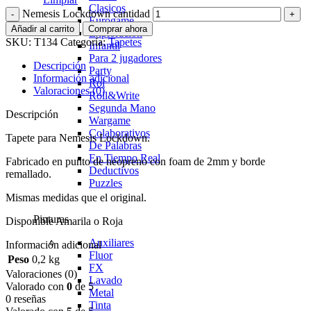
Clasicos
Nemesis Lockdown cantidad
Eurogame
Añadir al carrito
Comprar ahora
Exploración
SKU:
T134
Categoría:
Tapetes
Infantil
Para 2 jugadores
Descripción
Party
Información adicional
Rol
Valoraciones (0)
Roll&Write
Segunda Mano
Descripción
Wargame
Colaborativos
Tapete para Nemesis Lockdown.
De Palabras
En Tiempo Real
Fabricado en punto de neopreno con foam de 2mm y borde
Deductivos
remallado.
Puzzles
Mismas medidas que el original.
Pinturas
Disponible Amarila o Roja
Auxiliares
Información adicional
Fluor
Peso
0,2 kg
FX
Valoraciones (0)
Lavado
Valorado con
0
de 5
Metal
0 reseñas
Tinta