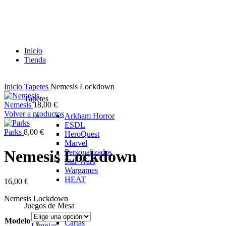
Inicio
Tienda
Inicio
Tapetes
Nemesis Lockdown
Tapetes
Nemesis
18,00
€
Volver a productos
Arkham Horror
ESDL
Parks
8,00
€
HeroQuest
Marvel
Nemesis Lockdown
Personalizados
Star Wars
Wargames
HEAT
16,00
€
Nemesis Lockdown
Juegos de Mesa
Modelo
Cartas
Limpiar