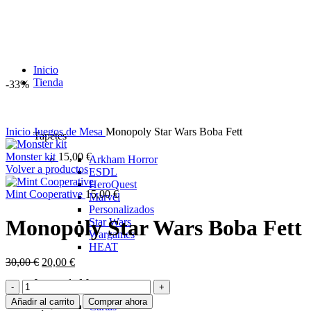
Inicio
Tienda
-33%
Inicio
Juegos de Mesa
Monopoly Star Wars Boba Fett
Tapetes
Monster kit
15,00
€
Arkham Horror
Volver a productos
ESDL
HeroQuest
Mint Cooperative
15,00
€
Marvel
Personalizados
Monopoly Star Wars Boba Fett
Star Wars
Wargames
HEAT
El
El
30,00
€
20,00
€
precio
precio
Juegos de Mesa
Monopoly
original
actual
Star
era:
es:
Añadir al carrito
Comprar ahora
Cartas
Wars