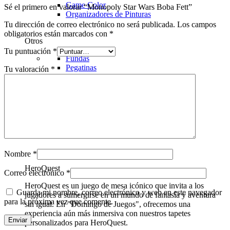
Game Color
Sé el primero en valorar “Monopoly Star Wars Boba Fett”
Organizadores de Pinturas
Tu dirección de correo electrónico no será publicada.
Los campos
obligatorios están marcados con
*
Otros
Tu puntuación
*
Fundas
Pegatinas
Tu valoración
*
Insertos
Blood Bowl
Drones
Warcrow
warcrow
Nombre
*
HeroQuest
Correo electrónico
*
HeroQuest es un juego de mesa icónico que invita a los
Guarda mi nombre, correo electrónico y web en este navegador
jugadores a sumergirse en un mundo de fantasía y aventura
para la próxima vez que comente.
sin igual. En "Domingo de Juegos", ofrecemos una
experiencia aún más inmersiva con nuestros tapetes
personalizados para HeroQuest.