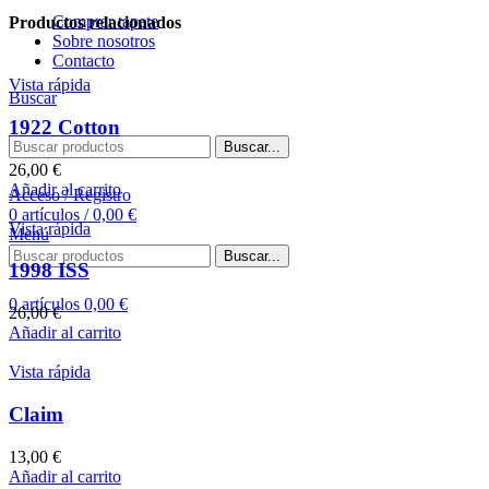
Comprar tapete
Productos relacionados
Sobre nosotros
Contacto
Vista rápida
Buscar
1922 Cotton
Buscar...
26,00
€
Añadir al carrito
Acceso / Registro
0
artículos
/
0,00
€
Vista rápida
Menú
Buscar...
1998 ISS
0
artículos
0,00
€
26,00
€
Añadir al carrito
Vista rápida
Claim
13,00
€
Añadir al carrito