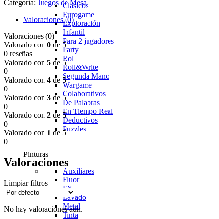
30,00 €.
20,00 €.
Categoría:
Juegos de Mesa
Clasicos
Boba
Eurogame
Fett
Valoraciones (0)
Exploración
cantidad
Infantil
Valoraciones (0)
Para 2 jugadores
Valorado con
0
de 5
Party
0 reseñas
Rol
Valorado con
5
de 5
Roll&Write
0
Segunda Mano
Valorado con
4
de 5
Wargame
0
Colaborativos
Valorado con
3
de 5
De Palabras
0
En Tiempo Real
Valorado con
2
de 5
Deductivos
0
Puzzles
Valorado con
1
de 5
0
Pinturas
Valoraciones
Auxiliares
Fluor
Limpiar filtros
FX
Lavado
Metal
No hay valoraciones aún.
Tinta