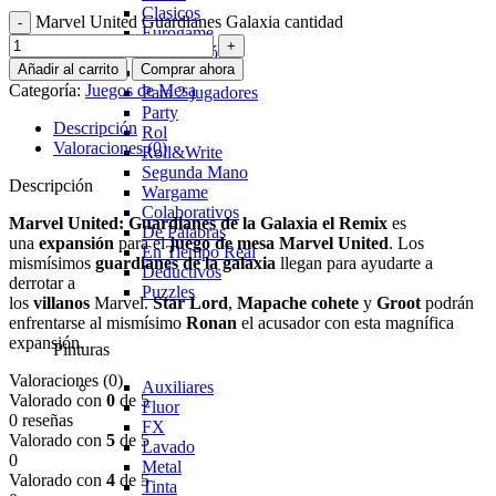
Clasicos
Marvel United Guardianes Galaxia cantidad
Eurogame
Exploración
Añadir al carrito
Comprar ahora
Infantil
Categoría:
Juegos de Mesa
Para 2 jugadores
Party
Descripción
Rol
Valoraciones (0)
Roll&Write
Segunda Mano
Descripción
Wargame
Colaborativos
Marvel United: Guardianes de la Galaxia el Remix
es
De Palabras
una
expansión
para el
juego
de
mesa
Marvel
United
. Los
En Tiempo Real
mismísimos
guardianes de la
galaxia
llegan para ayudarte a
Deductivos
derrotar a
Puzzles
los
villanos
Marvel.
Star
Lord
,
Mapache
cohete
y
Groot
podrán
enfrentarse al mismísimo
Ronan
el acusador con esta magnífica
expansión.
Pinturas
Valoraciones (0)
Auxiliares
Valorado con
0
de 5
Fluor
0 reseñas
FX
Valorado con
5
de 5
Lavado
0
Metal
Valorado con
4
de 5
Tinta