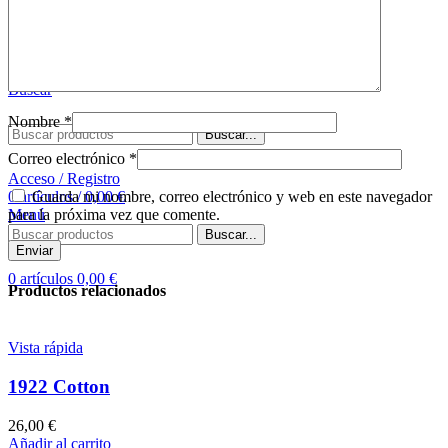
Comprar tapete
Sobre nosotros
Contacto
Buscar
Nombre
*
Buscar...
Correo electrónico
*
Acceso / Registro
Guarda mi nombre, correo electrónico y web en este navegador
0
artículos
/
0,00
€
para la próxima vez que comente.
Menú
Buscar...
0
artículos
0,00
€
Productos relacionados
Vista rápida
1922 Cotton
26,00
€
Añadir al carrito