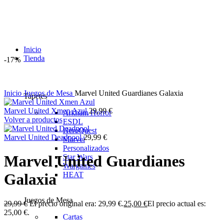
Inicio
Tienda
-17%
Inicio
Juegos de Mesa
Marvel United Guardianes Galaxia
Tapetes
Marvel United Xmen Azul
29,99
€
Arkham Horror
Volver a productos
ESDL
HeroQuest
Marvel United Deadpool
29,99
€
Marvel
Personalizados
Marvel United Guardianes
Star Wars
Wargames
HEAT
Galaxia
Juegos de Mesa
29,99
€
El precio original era: 29,99 €.
25,00
€
El precio actual es:
25,00 €.
Cartas