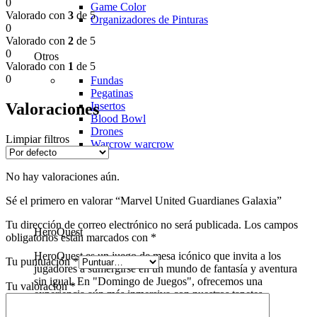
0
Game Color
Valorado con
3
de 5
Organizadores de Pinturas
0
Valorado con
2
de 5
0
Otros
Valorado con
1
de 5
0
Fundas
Pegatinas
Valoraciones
Insertos
Blood Bowl
Drones
Limpiar filtros
Warcrow
warcrow
No hay valoraciones aún.
Sé el primero en valorar “Marvel United Guardianes Galaxia”
Tu dirección de correo electrónico no será publicada.
Los campos
HeroQuest
obligatorios están marcados con
*
HeroQuest es un juego de mesa icónico que invita a los
Tu puntuación
*
jugadores a sumergirse en un mundo de fantasía y aventura
sin igual. En "Domingo de Juegos", ofrecemos una
Tu valoración
*
experiencia aún más inmersiva con nuestros tapetes
personalizados para HeroQuest.