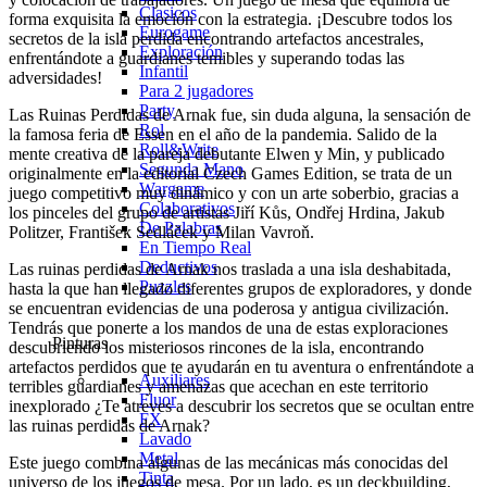
Clasicos
forma exquisita la emoción con la estrategia. ¡Descubre todos los
Eurogame
secretos de la isla perdida encontrando artefactos ancestrales,
Exploración
enfrentándote a guardianes temibles y superando todas las
Infantil
adversidades!
Para 2 jugadores
Party
Las Ruinas Perdidas de Arnak fue, sin duda alguna, la sensación de
Rol
la famosa feria de Essen en el año de la pandemia. Salido de la
Roll&Write
mente creativa de la pareja debutante Elwen y Min, y publicado
Segunda Mano
originalmente en la editorial Czech Games Edition, se trata de un
Wargame
juego competitivo muy dinámico y con un arte soberbio, gracias a
Colaborativos
los pinceles del grupo de artistas Jiří Kůs, Ondřej Hrdina, Jakub
De Palabras
Politzer, František Sedláček y Milan Vavroň.
En Tiempo Real
Deductivos
Las ruinas perdidas de Arnak nos traslada a una isla deshabitada,
Puzzles
hasta la que han llegado diferentes grupos de exploradores, y donde
se encuentran evidencias de una poderosa y antigua civilización.
Tendrás que ponerte a los mandos de una de estas exploraciones
Pinturas
descubriendo los misteriosos rincones de la isla, encontrando
artefactos perdidos que te ayudarán en tu aventura o enfrentándote a
Auxiliares
terribles guardianes y amenazas que acechan en este territorio
Fluor
inexplorado ¿Te atreves a descubrir los secretos que se ocultan entre
FX
las ruinas perdidas de Arnak?
Lavado
Metal
Este juego combina algunas de las mecánicas más conocidas del
Tinta
universo de los juegos de mesa. Por un lado, es un deckbuilding,