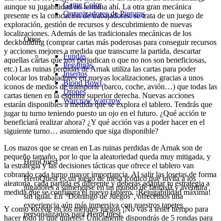
Game Color
aunque su jugabilidad no termina ahí. La otra gran mecánica
Organizadores de Pinturas
presente es la colocación de trabajadores: se trata de un juego de
exploración, gestión de recursos y descubrimiento de nuevas
localizaciones. Además de las tradicionales mecánicas de los
Otros
deckbuilding (comprar cartas más poderosas para conseguir recursos
y acciones mejores a medida que transcurre la partida, descartar
Fundas
aquellas cartas que nos perjudican o que no nos son beneficiosas,
Pegatinas
etc.) Las ruinas perdidas de Arnak utiliza las cartas para poder
Insertos
colocar los trabajadores en nuevas localizaciones, gracias a unos
Blood Bowl
iconos de medios de transporte (barco, coche, avión…) que todas las
Drones
cartas tienen en la esquina superior derecha. Nuevas acciones
Warcrow
warcrow
estarán disponibles a medida que se explora el tablero. Tendrás que
jugar tu turno teniendo puesto un ojo en el futuro. ¿Qué acción te
beneficiará realizar ahora? ¿Y qué acción vas a poder hacer en el
siguiente turno… asumiendo que siga disponible?
Los mazos que se crean en Las ruinas perdidas de Arnak son de
pequeño tamaño, por lo que la aleatoriedad queda muy mitigada, y
HeroQuest
la estrategia y las decisiones tácticas que ofrece el tablero van
cobrando cada turno mayor importancia. Al salir las losetas de forma
HeroQuest es un juego de mesa icónico que invita a los
aleatoria, cada partida es diferente y deberás adaptar tu estrategia a
jugadores a sumergirse en un mundo de fantasía y aventura
medida que se configura el nuevo tablero. ¡Rejugabilidad máxima!
sin igual. En "Domingo de Juegos", ofrecemos una
experiencia aún más inmersiva con nuestros tapetes
Y como sucede en los mejores juegos ¡No vas a tener tiempo para
personalizados para HeroQuest.
hacer todo lo que quieres! Únicamente dispondrás de 5 rondas para