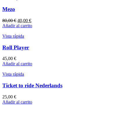
Mezo
El
El
80,00
€
40,00
€
precio
precio
Añadir al carrito
original
actual
era:
es:
Vista rápida
80,00 €.
40,00 €.
Roll Player
45,00
€
Añadir al carrito
Vista rápida
Ticket to ride Nederlands
25,00
€
Añadir al carrito