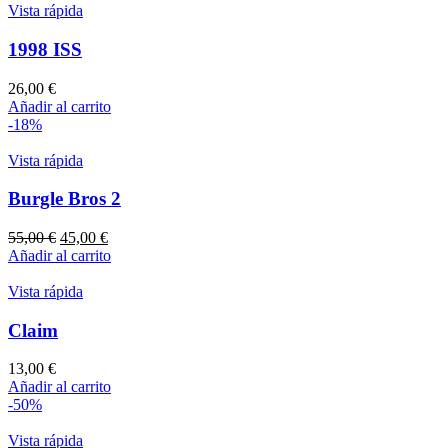
Vista rápida
1998 ISS
26,00
€
Añadir al carrito
-18%
Vista rápida
Burgle Bros 2
El
El
55,00
€
45,00
€
precio
precio
Añadir al carrito
original
actual
era:
es:
Vista rápida
55,00 €.
45,00 €.
Claim
13,00
€
Añadir al carrito
-50%
Vista rápida