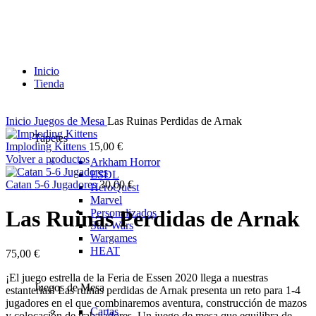
Inicio
Tienda
Inicio
Juegos de Mesa
Las Ruinas Perdidas de Arnak
Tapetes
Imploding Kittens
15,00
€
Volver a productos
Arkham Horror
ESDL
Catan 5-6 Jugadores
30,00
€
HeroQuest
Marvel
Las Ruinas Perdidas de Arnak
Personalizados
Star Wars
Wargames
HEAT
75,00
€
¡El juego estrella de la Feria de Essen 2020 llega a nuestras
Juegos de Mesa
estanterías! Las ruinas perdidas de Arnak presenta un reto para 1-4
jugadores en el que combinaremos aventura, construcción de mazos
Cartas
y colocación de trabajadores. Un juego de mesa que equilibra de