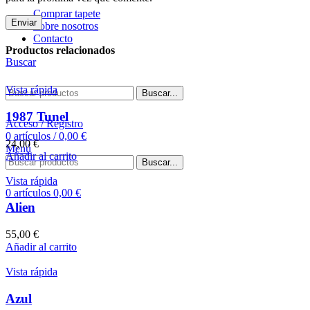
Comprar tapete
Sobre nosotros
Contacto
Productos relacionados
Buscar
Vista rápida
Buscar...
1987 Tunel
Acceso / Registro
0
artículos
/
0,00
€
24,00
€
Menú
Añadir al carrito
Buscar...
Vista rápida
0
artículos
0,00
€
Alien
55,00
€
Añadir al carrito
Vista rápida
Azul