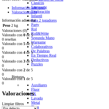
Clasicos
Eurogame
Información adicional
Exploración
Valoraciones (0)
Infantil
Información adicional
Para 2 jugadores
Party
Peso
2 kg
Rol
Valoraciones (0)
Roll&Write
Valorado con
0
de 5
Segunda Mano
0 reseñas
Wargame
Valorado con
5
de 5
Colaborativos
0
De Palabras
Valorado con
4
de 5
En Tiempo Real
0
Deductivos
Valorado con
3
de 5
Puzzles
0
Valorado con
2
de 5
0
Pinturas
Valorado con
1
de 5
0
Auxiliares
Fluor
Valoraciones
FX
Lavado
Metal
Limpiar filtros
Tinta