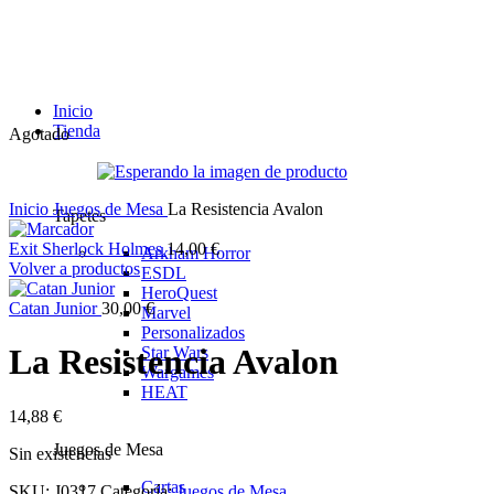
Inicio
Tienda
Agotado
Inicio
Juegos de Mesa
La Resistencia Avalon
Tapetes
Exit Sherlock Holmes
14,00
€
Arkham Horror
Volver a productos
ESDL
HeroQuest
Catan Junior
30,00
€
Marvel
Personalizados
La Resistencia Avalon
Star Wars
Wargames
HEAT
14,88
€
Juegos de Mesa
Sin existencias
Cartas
SKU:
J0317
Categoría:
Juegos de Mesa