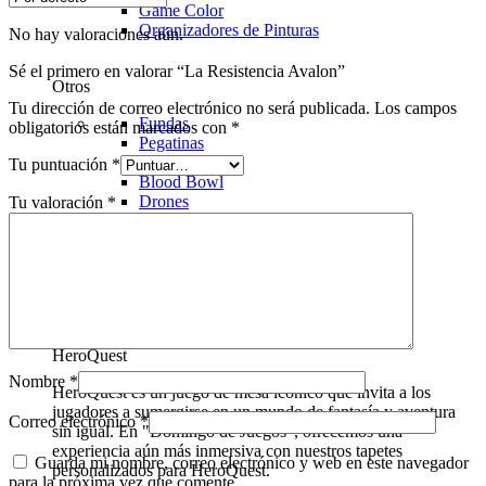
Game Color
Organizadores de Pinturas
No hay valoraciones aún.
Sé el primero en valorar “La Resistencia Avalon”
Otros
Tu dirección de correo electrónico no será publicada.
Los campos
Fundas
obligatorios están marcados con
*
Pegatinas
Insertos
Tu puntuación
*
Blood Bowl
Drones
Tu valoración
*
Warcrow
warcrow
HeroQuest
Nombre
*
HeroQuest es un juego de mesa icónico que invita a los
jugadores a sumergirse en un mundo de fantasía y aventura
Correo electrónico
*
sin igual. En "Domingo de Juegos", ofrecemos una
experiencia aún más inmersiva con nuestros tapetes
Guarda mi nombre, correo electrónico y web en este navegador
personalizados para HeroQuest.
para la próxima vez que comente.