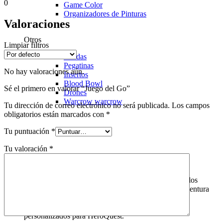
0
Game Color
Organizadores de Pinturas
Valoraciones
Otros
Limpiar filtros
Fundas
Pegatinas
No hay valoraciones aún.
Insertos
Blood Bowl
Sé el primero en valorar “Juego del Go”
Drones
Warcrow
warcrow
Tu dirección de correo electrónico no será publicada.
Los campos
obligatorios están marcados con
*
Tu puntuación
*
Tu valoración
*
HeroQuest
HeroQuest es un juego de mesa icónico que invita a los
jugadores a sumergirse en un mundo de fantasía y aventura
sin igual. En "Domingo de Juegos", ofrecemos una
experiencia aún más inmersiva con nuestros tapetes
personalizados para HeroQuest.