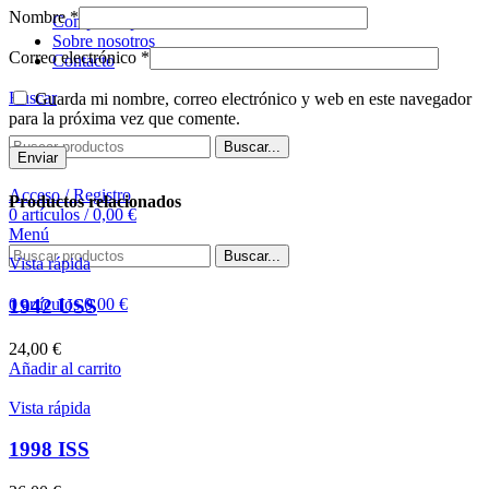
Nombre
*
Comprar tapete
Sobre nosotros
Correo electrónico
*
Contacto
Buscar
Guarda mi nombre, correo electrónico y web en este navegador
para la próxima vez que comente.
Buscar...
Acceso / Registro
Productos relacionados
0
artículos
/
0,00
€
Menú
Buscar...
Vista rápida
1942 USS
0
artículos
0,00
€
24,00
€
Añadir al carrito
Vista rápida
1998 ISS