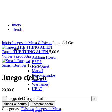
Inicio
Tienda
Inicio
Juegos de Mesa
Clásicos
Juego del Go
Tapetes
Tapete THE THING ALIEN
5,00
€
Volver a productos
Arkham Horror
ESDL
Smash Burguer
15,00
€
HeroQuest
Marvel
Juego del Go
Personalizados
Star Wars
Wargames
HEAT
20,00
€
Juego del Go cantidad
Juegos de Mesa
Añadir al carrito
Comprar ahora
Categorías:
Clásicos
,
Juegos de Mesa
Cartas