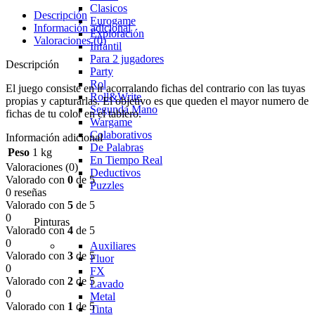
Clasicos
Descripción
Eurogame
Información adicional
Exploración
Valoraciones (0)
Infantil
Para 2 jugadores
Descripción
Party
Rol
El juego consiste en ir acorralando fichas del contrario con las tuyas
Roll&Write
propias y capturarlas. El objetivo es que queden el mayor numero de
Segunda Mano
fichas de tu color en el tablero.
Wargame
Colaborativos
Información adicional
De Palabras
Peso
1 kg
En Tiempo Real
Valoraciones (0)
Deductivos
Valorado con
0
de 5
Puzzles
0 reseñas
Valorado con
5
de 5
0
Pinturas
Valorado con
4
de 5
0
Auxiliares
Valorado con
3
de 5
Fluor
0
FX
Valorado con
2
de 5
Lavado
0
Metal
Valorado con
1
de 5
Tinta