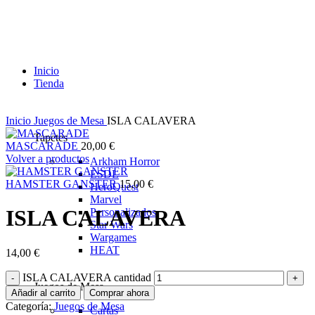
Inicio
Tienda
Inicio
Juegos de Mesa
ISLA CALAVERA
Tapetes
MASCARADE
20,00
€
Volver a productos
Arkham Horror
ESDL
HAMSTER GANSTER
15,00
€
HeroQuest
Marvel
ISLA CALAVERA
Personalizados
Star Wars
Wargames
HEAT
14,00
€
ISLA CALAVERA cantidad
Juegos de Mesa
Añadir al carrito
Comprar ahora
Categoría:
Juegos de Mesa
Cartas