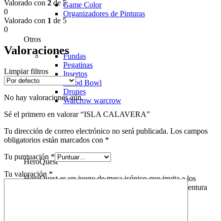
Valorado con
2
de 5
Game Color
0
Organizadores de Pinturas
Valorado con
1
de 5
0
Otros
Valoraciones
Fundas
Pegatinas
Limpiar filtros
Insertos
Blood Bowl
Drones
No hay valoraciones aún.
Warcrow
warcrow
Sé el primero en valorar “ISLA CALAVERA”
Tu dirección de correo electrónico no será publicada.
Los campos
obligatorios están marcados con
*
Tu puntuación
*
HeroQuest
Tu valoración
*
HeroQuest es un juego de mesa icónico que invita a los
jugadores a sumergirse en un mundo de fantasía y aventura
sin igual. En "Domingo de Juegos", ofrecemos una
experiencia aún más inmersiva con nuestros tapetes
personalizados para HeroQuest.