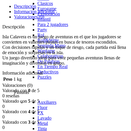
Clasicos
Descripción
Eurogame
Información adicional
Exploración
Valoraciones (0)
Infantil
Para 2 jugadores
Descripción
Party
Rol
Isla Calavera es un juego de aventuras en el que los jugadores se
Roll&Write
convierten en valientes piratas en busca de tesoros escondidos.
Segunda Mano
Con decisiones rápidas y un toque de riesgo, cada partida está llena
Wargame
de emoción y sorpresas en la isla.
Colaborativos
Un juego divertido ideal para vivir pequeñas aventuras llenas de
De Palabras
imaginación y diversión en grupo.
En Tiempo Real
Deductivos
Información adicional
Puzzles
Peso
1 kg
Valoraciones (0)
Valorado con
0
de 5
Pinturas
0 reseñas
Valorado con
5
de 5
Auxiliares
0
Fluor
Valorado con
4
de 5
FX
0
Lavado
Valorado con
3
de 5
Metal
0
Tinta