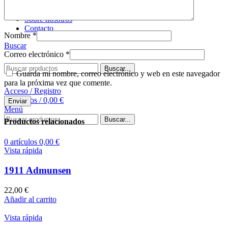
Comprar tapete
Sobre nosotros
Contacto
Nombre
*
Buscar
Correo electrónico
*
Buscar...
Guarda mi nombre, correo electrónico y web en este navegador
para la próxima vez que comente.
Acceso / Registro
0
artículos
/
0,00
€
Menú
Buscar...
Productos relacionados
0
artículos
0,00
€
Vista rápida
1911 Admunsen
22,00
€
Añadir al carrito
Vista rápida