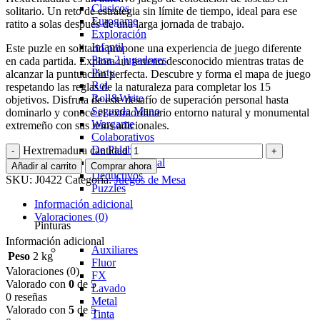
Clasicos
solitario. Un reto de estrategia sin límite de tiempo, ideal para ese
Eurogame
ratito a solas después de una larga jornada de trabajo.
Exploración
Infantil
Este puzle en solitario propone una experiencia de juego diferente
Para 2 jugadores
en cada partida. Explora un terreno desconocido mientras tratas de
Party
alcanzar la puntuación perfecta. Descubre y forma el mapa de juego
Rol
respetando las reglas de la naturaleza para completar los 15
Roll&Write
objetivos. Disfruta de este desafío de superación personal hasta
Segunda Mano
dominarlo y conoce el extraordinario entorno natural y monumental
Wargame
extremeño con sus retos adicionales.
Colaborativos
De Palabras
Hextremadura cantidad
En Tiempo Real
Añadir al carrito
Comprar ahora
Deductivos
SKU:
J0422
Categoría:
Juegos de Mesa
Puzzles
Información adicional
Valoraciones (0)
Pinturas
Información adicional
Auxiliares
Peso
2 kg
Fluor
Valoraciones (0)
FX
Valorado con
0
de 5
Lavado
0 reseñas
Metal
Valorado con
5
de 5
Tinta