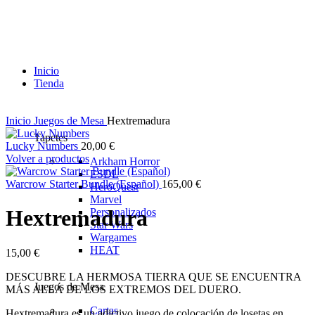
Inicio
Tienda
Inicio
Juegos de Mesa
Hextremadura
Tapetes
Lucky Numbers
20,00
€
Volver a productos
Arkham Horror
ESDL
Warcrow Starter Bundle (Español)
165,00
€
HeroQuest
Marvel
Hextremadura
Personalizados
Star Wars
Wargames
HEAT
15,00
€
DESCUBRE LA HERMOSA TIERRA QUE SE ENCUENTRA
Juegos de Mesa
MÁS ALLÁ DE LOS EXTREMOS DEL DUERO.
Cartas
Hextremadura es un adictivo juego de colocación de losetas en