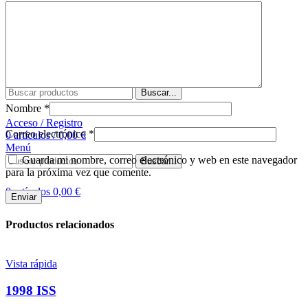
Comprar tapete
Sobre nosotros
Contacto
Buscar
Buscar...
Nombre
*
Acceso / Registro
Correo electrónico
*
0
artículos
/
0,00
€
Menú
Guarda mi nombre, correo electrónico y web en este navegador
Buscar...
para la próxima vez que comente.
0
artículos
0,00
€
Productos relacionados
Vista rápida
1998 ISS