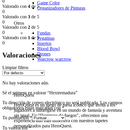
0
Game Color
Valorado con
4
de 5
Organizadores de Pinturas
0
Valorado con
3
de 5
0
Otros
Valorado con
2
de 5
0
Fundas
Valorado con
1
de 5
Pegatinas
0
Insertos
Blood Bowl
Valoraciones
Drones
Warcrow
warcrow
Limpiar filtros
No hay valoraciones aún.
Sé el primero en valorar “Hextremadura”
HeroQuest
Tu dirección de correo electrónico no será publicada.
Los campos
HeroQuest es un juego de mesa icónico que invita a los
obligatorios están marcados con
*
jugadores a sumergirse en un mundo de fantasía y aventura
sin igual. En "Domingo de Juegos", ofrecemos una
Tu puntuación
*
experiencia aún más inmersiva con nuestros tapetes
personalizados para HeroQuest.
Tu valoración
*