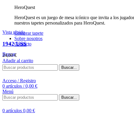
HeroQuest
HeroQuest es un juego de mesa icónico que invita a los jugado
nuestros tapetes personalizados para HeroQuest.
Vista rápida
Comprar tapete
Sobre nosotros
1942 USS
Contacto
Buscar
24,00
€
Añadir al carrito
Buscar...
Acceso / Registro
0
artículos
/
0,00
€
Menú
Buscar...
0
artículos
0,00
€