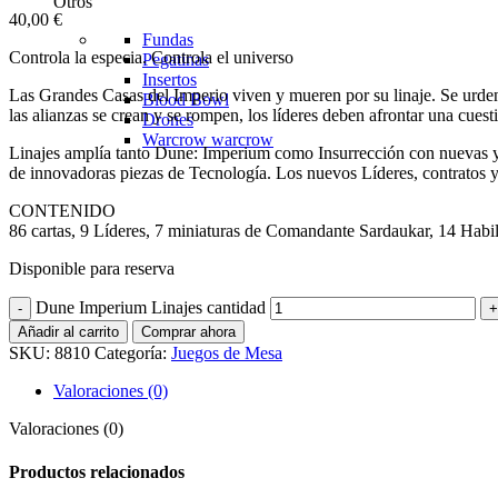
Otros
40,00
€
Fundas
Controla la especia. Controla el universo
Pegatinas
Insertos
Las Grandes Casas del Imperio viven y mueren por su linaje. Se urden 
Blood Bowl
las alianzas se crean y se rompen, los líderes deben afrontar una cues
Drones
Warcrow
warcrow
Linajes amplía tanto Dune: Imperium como Insurrección con nuevas y p
de innovadoras piezas de Tecnología. Los nuevos Líderes, contratos y 
CONTENIDO
86 cartas, 9 Líderes, 7 miniaturas de Comandante Sardaukar, 14 Habi
Disponible para reserva
Dune Imperium Linajes cantidad
Añadir al carrito
Comprar ahora
SKU:
8810
Categoría:
Juegos de Mesa
Valoraciones (0)
Valoraciones (0)
Productos relacionados