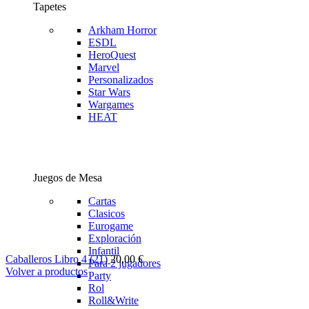
Tapetes
Arkham Horror
ESDL
HeroQuest
Marvel
Personalizados
Star Wars
Wargames
HEAT
Juegos de Mesa
Cartas
Clasicos
Eurogame
Exploración
Infantil
Caballeros Libro 4 (21)
20,00
€
Para 2 jugadores
Volver a productos
Party
Rol
Roll&Write