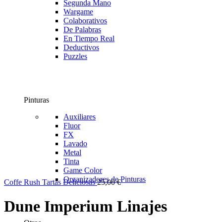
Segunda Mano
Wargame
Colaborativos
De Palabras
En Tiempo Real
Deductivos
Puzzles
Pinturas
Auxiliares
Fluor
FX
Lavado
Metal
Tinta
Game Color
Organizadores de Pinturas
Coffe Rush Tartas Deliciosas
25,00
€
Dune Imperium Linajes