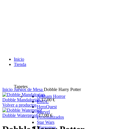
Inicio
Tienda
Tapetes
Inicio
Juegos de Mesa
Dobble Harry Potter
Arkham Horror
Dobble Mandalorian
17,00
€
ESDL
Volver a productos
HeroQuest
Marvel
Dobble Waterproof
17,00
€
Personalizados
Star Wars
Wargames