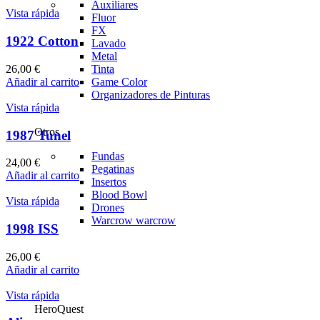
Auxiliares
Vista rápida
Fluor
FX
1922 Cotton
Lavado
Metal
26,00
€
Tinta
Añadir al carrito
Game Color
Organizadores de Pinturas
Vista rápida
Otros
1987 Tunel
Fundas
24,00
€
Pegatinas
Añadir al carrito
Insertos
Blood Bowl
Vista rápida
Drones
Warcrow
warcrow
1998 ISS
26,00
€
Añadir al carrito
Vista rápida
HeroQuest