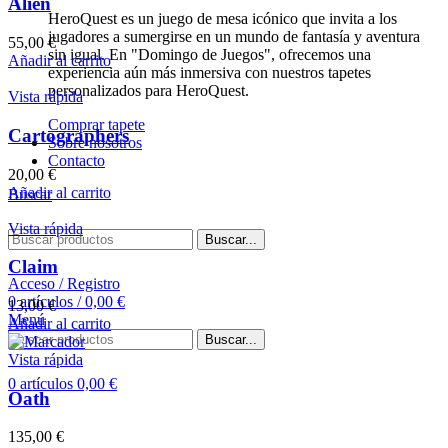
Alien
HeroQuest es un juego de mesa icónico que invita a los
jugadores a sumergirse en un mundo de fantasía y aventura
55,00
€
sin igual. En "Domingo de Juegos", ofrecemos una
Añadir al carrito
experiencia aún más inmersiva con nuestros tapetes
personalizados para HeroQuest.
Vista rápida
Comprar tapete
Cartographers
Sobre nosotros
Contacto
20,00
€
Añadir al carrito
Buscar
Vista rápida
Buscar...
Claim
Acceso / Registro
0
artículos
/
0,00
€
13,00
€
Menú
Añadir al carrito
Buscar...
Vista rápida
0
artículos
0,00
€
Oath
135,00
€