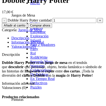
Dobble Harry Potter
HEAT
17,00
€
Juegos de Mesa
Dobble Harry Potter cantidad
Cartas
Añadir al carrito
Comprar ahora
Clasicos
Categoría:
Juegos de Mesa
Eurogame
Exploración
Descripción
Infantil
Información adicional
Para 2 jugadores
Valoraciones (0)
Party
Rol
Descripción
Roll&Write
Segunda Mano
Dobble Harry Potter
es un
juego de mesa
en el tendrás
Wargame
que
descubrir
qué personaje, objeto, bestia fantástica o símbolo de
Colaborativos
las historias de
Hogwarts
se
repite
entre
dos cartas
. ¡Toda la
De Palabras
diversión del
clásico Dobble
con la
magia
de
Harry Potter
!
En Tiempo Real
Deductivos
Información adicional
Puzzles
Valoraciones (0)
Productos relacionados
Pinturas