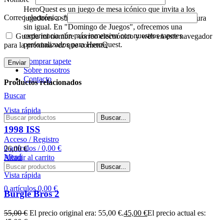
HeroQuest es un juego de mesa icónico que invita a los
Correo electrónico
*
jugadores a sumergirse en un mundo de fantasía y aventura
sin igual. En "Domingo de Juegos", ofrecemos una
experiencia aún más inmersiva con nuestros tapetes
Guarda mi nombre, correo electrónico y web en este navegador
personalizados para HeroQuest.
para la próxima vez que comente.
Comprar tapete
Sobre nosotros
Contacto
Productos relacionados
Buscar
Vista rápida
Buscar...
1998 ISS
Acceso / Registro
0
artículos
/
0,00
€
26,00
€
Menú
Añadir al carrito
Buscar...
Vista rápida
0
artículos
0,00
€
Burgle Bros 2
55,00
€
El precio original era: 55,00 €.
45,00
€
El precio actual es: