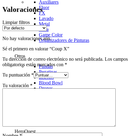
Auxiliares
Fluor
Valoraciones
FX
Lavado
Limpiar filtros
Metal
Tinta
Game Color
No hay valoraciones aún.
Organizadores de Pinturas
Sé el primero en valorar “Coup X”
Otros
Tu dirección de correo electrónico no será publicada.
Los campos
obligatorios están marcados con
*
Fundas
Pegatinas
Tu puntuación
*
Insertos
Blood Bowl
Tu valoración
*
Drones
Warcrow
warcrow
HeroQuest
Nombre
*