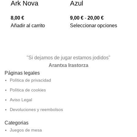
Ark Nova
Azul
Ba
Ga
8,00
€
9,00
€
-
20,00
€
Añadir al carrito
Seleccionar opciones
20
Aña
"Si dejamos de jugar estamos jodidos"
Arantxa Irastorza
Páginas legales
Política de privacidad
Política de cookies
Aviso Legal
Devoluciones y reembolsos
Categorias
Juegos de mesa